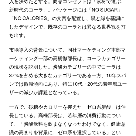
入を決めたとする。商品コンセプトは「素材で選ぶ、
新時代のコーラ」。パッケージには「NO SUGAR」
「NO CALORIES」の文言を配置し、黒と緑を基調に
したデザインで、既存のコーラとは異なる世界観を打
ち出す。
市場導入の背景について、同社マーケティング本部マ
ーケティング一部の高橋徹部長は、コーラカテゴリー
の現状を説明した。炭酸カテゴリーの中でコーラは
37%を占める大きなカテゴリーである一方、10年スパ
ンでは微減傾向にあり、特に10代・20代の若年層ユー
ザーの減少が課題となっている。
一方で、砂糖やカロリーを抑えた「ゼロ系炭酸」は伸
長している。高橋部長は、若年層の消費行動につい
て、「炭酸飲料を飲まなくなったわけでなく、健康意
識の高まりを背景に、ゼロ系を選択している」とい