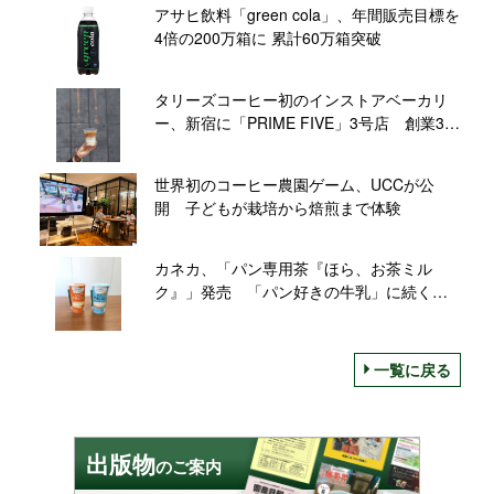
アサヒ飲料「green cola」、年間販売目標を
4倍の200万箱に 累計60万箱突破
タリーズコーヒー初のインストアベーカリ
ー、新宿に「PRIME FIVE」3号店 創業30
周年の旗艦店にむけ新たな挑戦
世界初のコーヒー農園ゲーム、UCCが公
開 子どもが栽培から焙煎まで体験
カネカ、「パン専用茶『ほら、お茶ミル
ク』」発売 「パン好きの牛乳」に続く新
シリーズ
一覧に戻る
出版物
のご案内