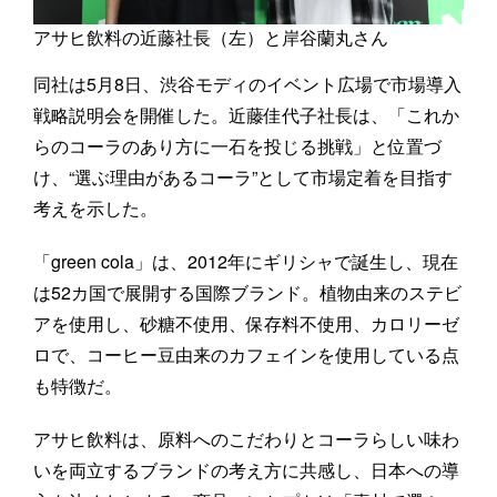
アサヒ飲料の近藤社長（左）と岸谷蘭丸さん
同社は5月8日、渋谷モディのイベント広場で市場導入
戦略説明会を開催した。近藤佳代子社長は、「これか
らのコーラのあり方に一石を投じる挑戦」と位置づ
け、“選ぶ理由があるコーラ”として市場定着を目指す
考えを示した。
「green cola」は、2012年にギリシャで誕生し、現在
は52カ国で展開する国際ブランド。植物由来のステビ
アを使用し、砂糖不使用、保存料不使用、カロリーゼ
ロで、コーヒー豆由来のカフェインを使用している点
も特徴だ。
アサヒ飲料は、原料へのこだわりとコーラらしい味わ
いを両立するブランドの考え方に共感し、日本への導