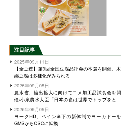
注目記事
2025年09月11日
【全豆連】第9回全国豆腐品評会の本選を開催、木
綿豆腐は多様化がみられる
2025年09月08日
農水省、輸出拡大に向けてコメ加工品試食会を開
催/小泉農水大臣「日本の食は世界でトップをとれ
る。米増産に向けて、米輸出需要の拡大を」
2025年09月05日
ヨークHD、ベイン傘下の新体制でヨーカドーを
GMSからCSCに転換