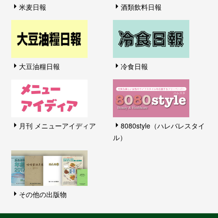
米麦日報
酒類飲料日報
大豆油糧日報
冷食日報
月刊 メニューアイディア
8080style（ハレバレスタイ
ル）
その他の出版物