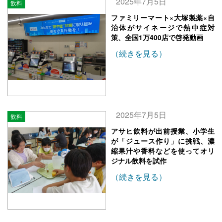
2025年7月5日
飲料
ファミリーマート×大塚製薬×自
治体がサイネージで熱中症対
策、全国1万400店で啓発動画
（続きを見る）
2025年7月5日
飲料
アサヒ飲料が出前授業、小学生
が「ジュース作り」に挑戦、濃
縮果汁や香料などを使ってオリ
ジナル飲料を試作
（続きを見る）