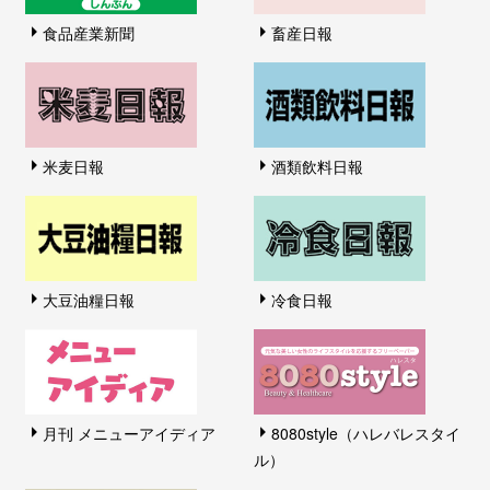
食品産業新聞
畜産日報
米麦日報
酒類飲料日報
大豆油糧日報
冷食日報
月刊 メニューアイディア
8080style（ハレバレスタイ
ル）