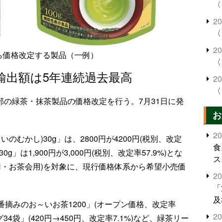
〈
2
〈
2
から価格改定する製品（一例）
〈
輸出額は5年連続過去最高
2
〈
一部の緑茶・抹茶製品の価格改定を行う。7月31日に発
お
2
のむかし)30g」は、2800円が4200円(税別、改定
食
g」は1,900円が3,000円(税別、改定率57.9%)とな
ス
用・お茶会用)を対象に、現行価格体系から希望小売価
2
「
及
番摘みのお～いお茶1200」(オープン価格、改定率
2
4袋」(420円→450円、改定率7.1%)など、緑茶リー