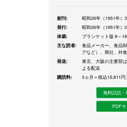
創刊:
昭和26年（1951年）
発行:
昭和26年（1951年）
体裁:
ブランケット版 8～1
主な読者:
食品メーカー、食品
アなど）、商社、外
発送:
東京、大阪の主要部は
よる配送
購読料:
3ヵ月＝税込15,811円
無料試読・
PDF