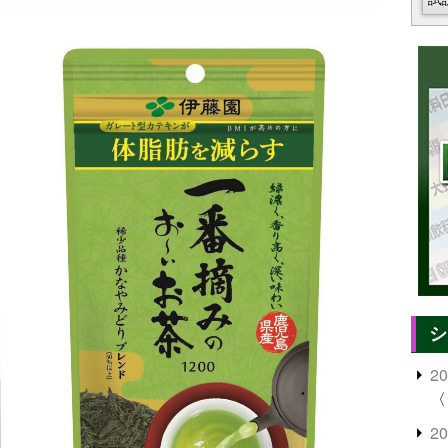
シ
2
〈
2