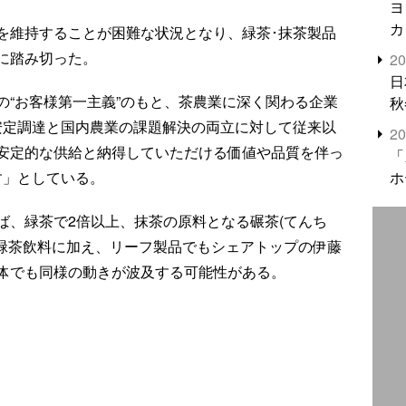
ヨ
カ
を維持することが困難な状況となり、緑茶･抹茶製品
に踏み切った。
2
日
の“お客様第一主義”のもと、茶農業に深く関わる企業
秋
安定調達と国内農業の課題解決の両立に対して従来以
2
安定的な供給と納得していただける価値や品質を伴っ
「
す」としている。
ホ
ば、緑茶で2倍以上、抹茶の原料となる碾茶(てんち
、緑茶飲料に加え、リーフ製品でもシェアトップの伊藤
体でも同様の動きが波及する可能性がある。