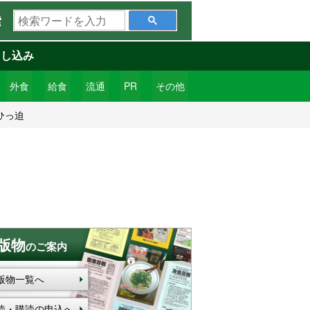
検
索
索
ワ
申し込み
ー
ド
外食
給食
流通
PR
その他
を
ひっ迫
入
力
版物
のご案内
版物一覧へ
読・購読の申込へ