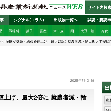
サイト内検
事
シグナル(コラム)
出版物一覧へ
試読・購読
品
調味料
菓子
畜産
米・麦
麺
大豆・油
冷食
伊藤園が抹茶・緑茶を値上げ、最大2倍に 就農者減・輸出拡大で需給
2025年7月31日
出
値上げ、最大2倍に 就農者減・輸
出
試