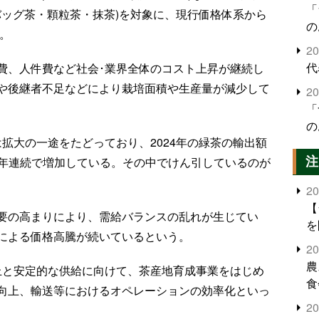
「
バッグ茶・顆粒茶・抹茶)を対象に、現行価格体系から
の
る。
2
代
費、人件費など社会･業界全体のコスト上昇が継続し
や後継者不足などにより栽培面積や生産量が減少して
2
「
の
拡大の一途をたどっており、2024年の緑茶の輸出額
注
り、5年連続で増加している。その中でけん引しているのが
2
【
要の高まりにより、需給バランスの乱れが生じてい
を
による価格高騰が続いているという。
2
農
上と安定的な供給に向けて、茶産地育成事業をはじめ
食
向上、輸送等におけるオペレーションの効率化といっ
界
2
米