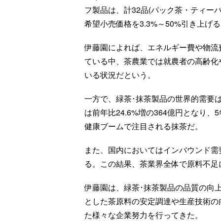
フ製品は、計32品(パック茶・ティー
希望小売価格を3.3%～50%引き上げ
伊藤園によれば、エネルギー費や物流
ている中、茶農業では就農者の高齢化
いる状況だという。
一方で、緑茶･抹茶製品の世界的需要は
は前年比24.6%増の364億円とな
健康ブームで注目される抹茶だ。
また、国内においてはインバウンド需
る。この結果、茶業界全体で原料不足
伊藤園は、緑茶･抹茶製品の品質の向
とした茶原料の安定調達や生産技術の
た様々な企業努力を行ってきた。