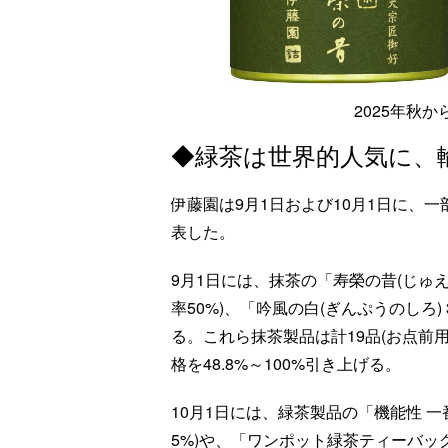
2025年秋
◆緑茶は世界的人気に、
伊藤園は9月1日および10月1日に、
表した。
9月1日には、抹茶の「寿榮の昔(じゅえい
率50%)、「吟風の白(ぎんぷうのしろ) 30
る。これら抹茶製品は計19品(お点前
格を48.8%～100%引き上げる。
10月1日には、緑茶製品の「機能性 一
5%)や、「ワンポット緑茶ティーバッグ3