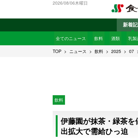
2026/08/06木曜日
新着記
全てのニュース
飲料
酒類
乳製
TOP
ニュース
飲料
2025
07
飲料
伊藤園が抹茶・緑茶を
出拡大で需給ひっ迫