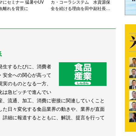
マにセミナー 猛暑やUV
カ・コーラシステム 水資源保
魚離れを背景に
全を続ける理由を田中副社長に
聞く
紙
発生するたびに、消費者
・安全への関心が高って
現実のものとなる一方、
化は急ピッチで進んでい
産、流通、加工、消費に密接に関連していくこと
した日々変化する食品業界の動きや、業界が直面
、詳細に報道するとともに、解説、提言を行って