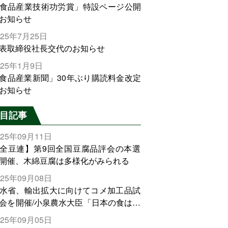
食品産業技術功労賞」特設ページ公開
お知らせ
025年7月25日
表取締役社長交代のお知らせ
025年1月9日
食品産業新聞」30年ぶり購読料金改定
お知らせ
目記事
025年09月11日
全豆連】第9回全国豆腐品評会の本選
開催、木綿豆腐は多様化がみられる
025年09月08日
水省、輸出拡大に向けてコメ加工品試
会を開催/小泉農水大臣「日本の食は世
でトップをとれる。米増産に向けて、
025年09月05日
輸出需要の拡大を」