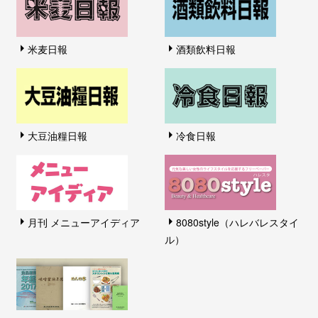
米麦日報
酒類飲料日報
大豆油糧日報
冷食日報
月刊 メニューアイディア
8080style（ハレバレスタイ
ル）