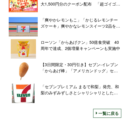
大1,500円分のクーポン配布 「超ゴイゴイ
ヤスー夏祭」開催【出前館】
「爽やかレモンもこ」「かじるレモンチー
ズケーキ」爽やかなレモンスイーツ2品を発
売【セブン‐イレブン】
ローソン「からあげクン」50億食突破 40
周年で達成、2個増量キャンペーンも実施中
【3日間限定・30円引き】セブン‐イレブン
「からあげ棒」「アメリカンドッグ」セー
ル開催
「セブンプレミアム まるで和梨」発売、和
梨のみずみずしさとシャリシャリとした食
感･味わいをアイスで表現
一覧に戻る