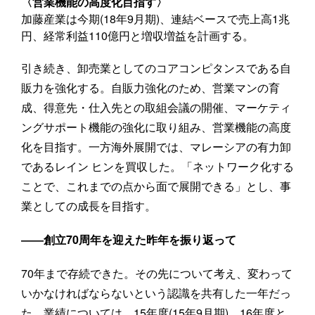
〈営業機能の高度化目指す〉
加藤産業は今期(18年9月期)、連結ベースで売上高1兆
円、経常利益110億円と増収増益を計画する。
引き続き、卸売業としてのコアコンピタンスである自
販力を強化する。自販力強化のため、営業マンの育
成、得意先・仕入先との取組会議の開催、マーケティ
ングサポート機能の強化に取り組み、営業機能の高度
化を目指す。一方海外展開では、マレーシアの有力卸
であるレイン ヒンを買収した。「ネットワーク化する
ことで、これまでの点から面で展開できる」とし、事
業としての成長を目指す。
――創立70周年を迎えた昨年を振り返って
70年まで存続できた。その先について考え、変わって
いかなければならないという認識を共有した一年だっ
た。業績については、15年度(15年9月期)、16年度と