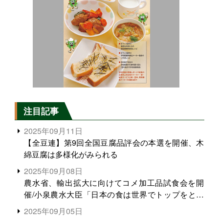
注目記事
2025年09月11日
【全豆連】第9回全国豆腐品評会の本選を開催、木
綿豆腐は多様化がみられる
2025年09月08日
農水省、輸出拡大に向けてコメ加工品試食会を開
催/小泉農水大臣「日本の食は世界でトップをとれ
る。米増産に向けて、米輸出需要の拡大を」
2025年09月05日