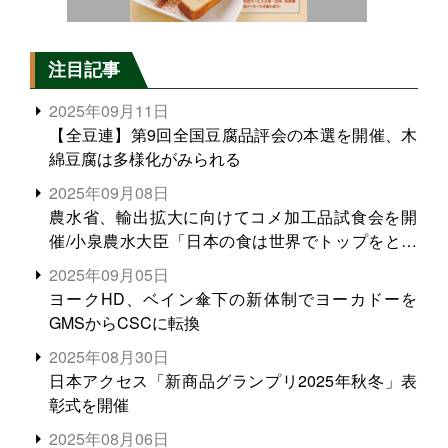
注目記事
2025年09月11日
【全豆連】第9回全国豆腐品評会の本選を開催、木
綿豆腐は多様化がみられる
2025年09月08日
農水省、輸出拡大に向けてコメ加工品試食会を開
催/小泉農水大臣「日本の食は世界でトップをとれ
る。米増産に向けて、米輸出需要の拡大を」
2025年09月05日
ヨークHD、ベイン傘下の新体制でヨーカドーを
GMSからCSCに転換
2025年08月30日
日本アクセス「新商品グランプリ2025年秋冬」表
彰式を開催
2025年08月06日