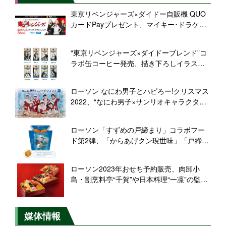
東京リベンジャーズ×ダイドー自販機 QUO
カードPayプレゼント、マイキー･ドラケン
など限定イラスト8種類、“東リベ”コラボ
「みんなde週末ご褒美キャンペーン」
“東京リベンジャーズ×ダイドーブレンド”コ
ラボ缶コーヒー発売、描き下ろしイラスト
のマイキー・ドラケンや場地圭介「この時
を待ってたぜ」、松野千冬「背中はオレが
ローソン なにわ男子とハピろー!クリスマス
守ってやる!」などデザイン
2022、“なにわ男子×サンリオキャラクター
ズ”クリスマスケーキ、なにわ男子からあげ
クンBOXなど購入で「ピンバッジ付きアク
ローソン「すずめの戸締まり」コラボフー
セサリースタンド」抽選プレゼント
ド第2弾、「からあげクン現世味」「戸締ま
りまん」発売、ダイジンのおかかむすび･ロ
ールケーキも
ローソン2023年おせち予約販売、肉卸小
島・割烹料亭“千賀”や日本料理“一凛”の監修
商品、「ホテルのビュッフェ風」「二十五
枡のご当地おつまみ」など展開
媒体情報