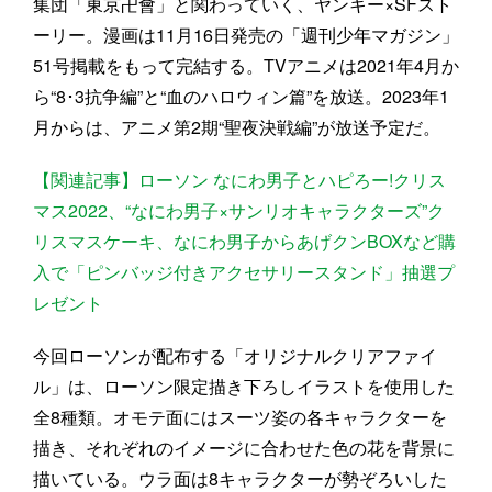
集団「東京卍會」と関わっていく、ヤンキー×SFスト
ーリー。漫画は11月16日発売の「週刊少年マガジン」
51号掲載をもって完結する。TVアニメは2021年4月か
ら“8･3抗争編”と“血のハロウィン篇”を放送。2023年1
月からは、アニメ第2期“聖夜決戦編”が放送予定だ。
【関連記事】ローソン なにわ男子とハピろー!クリス
マス2022、“なにわ男子×サンリオキャラクターズ”ク
リスマスケーキ、なにわ男子からあげクンBOXなど購
入で「ピンバッジ付きアクセサリースタンド」抽選プ
レゼント
今回ローソンが配布する「オリジナルクリアファイ
ル」は、ローソン限定描き下ろしイラストを使用した
全8種類。オモテ面にはスーツ姿の各キャラクターを
描き、それぞれのイメージに合わせた色の花を背景に
描いている。ウラ面は8キャラクターが勢ぞろいした