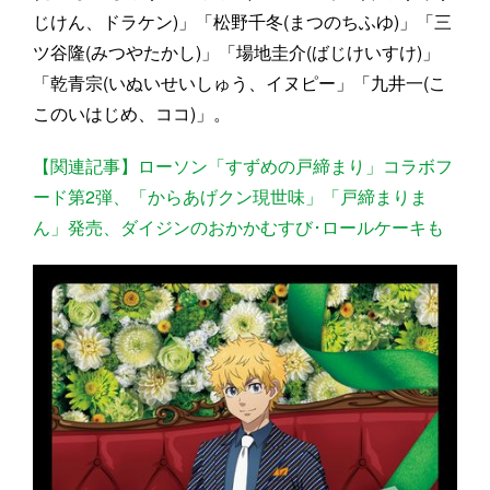
じけん、ドラケン)」「松野千冬(まつのちふゆ)」「三
ツ谷隆(みつやたかし)」「場地圭介(ばじけいすけ)」
「乾青宗(いぬいせいしゅう、イヌピー」「九井一(こ
このいはじめ、ココ)」。
【関連記事】ローソン「すずめの戸締まり」コラボフ
ード第2弾、「からあげクン現世味」「戸締まりま
ん」発売、ダイジンのおかかむすび･ロールケーキも