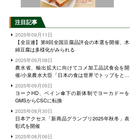
注目記事
2025年09月11日
【全豆連】第9回全国豆腐品評会の本選を開催、木
綿豆腐は多様化がみられる
2025年09月08日
農水省、輸出拡大に向けてコメ加工品試食会を開
催/小泉農水大臣「日本の食は世界でトップをとれ
る。米増産に向けて、米輸出需要の拡大を」
2025年09月05日
ヨークHD、ベイン傘下の新体制でヨーカドーを
GMSからCSCに転換
2025年08月30日
日本アクセス「新商品グランプリ2025年秋冬」表
彰式を開催
2025年08月06日