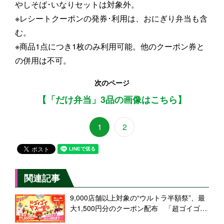
やしそば･いなりセットは対象外。
※レシートクーポンの発券･利用は、おにぎり弁当も含
む。
※商品1点につき1枚のみ利用可能。他のクーポン券と
の併用は不可。
次のページ
【「だけ弁当」3品の画像はこちら】
1
2
関連記事
9,000店舗以上対象の“ウルトラ半額祭”、最
大1,500円分のクーポン配布 「超ゴイゴイ
ヤスー夏祭」開催【出前館】