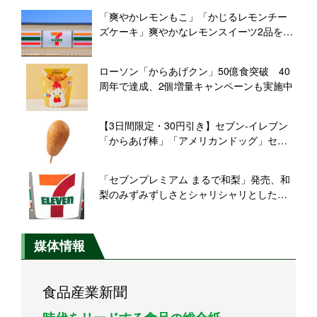
「爽やかレモンもこ」「かじるレモンチー
ズケーキ」爽やかなレモンスイーツ2品を発
売【セブン‐イレブン】
ローソン「からあげクン」50億食突破 40
周年で達成、2個増量キャンペーンも実施中
【3日間限定・30円引き】セブン‐イレブン
「からあげ棒」「アメリカンドッグ」セー
ル開催
「セブンプレミアム まるで和梨」発売、和
梨のみずみずしさとシャリシャリとした食
感･味わいをアイスで表現
媒体情報
食品産業新聞