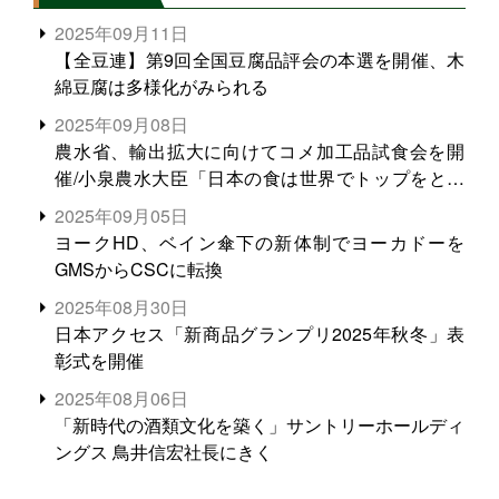
2025年09月11日
【全豆連】第9回全国豆腐品評会の本選を開催、木
綿豆腐は多様化がみられる
2025年09月08日
農水省、輸出拡大に向けてコメ加工品試食会を開
催/小泉農水大臣「日本の食は世界でトップをとれ
る。米増産に向けて、米輸出需要の拡大を」
2025年09月05日
ヨークHD、ベイン傘下の新体制でヨーカドーを
GMSからCSCに転換
2025年08月30日
日本アクセス「新商品グランプリ2025年秋冬」表
彰式を開催
2025年08月06日
「新時代の酒類文化を築く」サントリーホールディ
ングス 鳥井信宏社長にきく