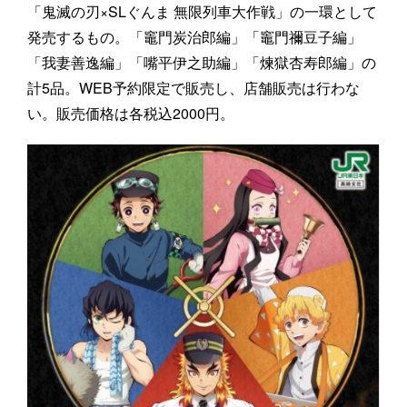
「鬼滅の刃×SLぐんま 無限列車大作戦」の一環として
発売するもの。「竈門炭治郎編」「竈門禰豆子編」
「我妻善逸編」「嘴平伊之助編」「煉獄杏寿郎編」の
計5品。WEB予約限定で販売し、店舗販売は行わな
い。販売価格は各税込2000円。