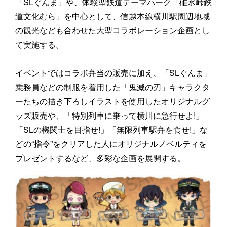
「SLぐんま」や、体験型鉄道テーマパーク「碓氷峠鉄
道文化むら」を中心として、信越本線横川駅周辺地域
の観光なども合わせた大型コラボレーション企画とし
て実施する。
イベントではコラボ弁当の販売に加え、「SLぐんま」
乗務員などの制服を着用した「鬼滅の刃」キャラクタ
ーたちの描き下ろしイラストを使用したオリジナルグ
ッズ販売や、「特別列車に乗って横川に急行せよ!」
「SLの機関士を目指せ!」「無限列車駅弁を食せ!」な
どの“指令”をクリアした人にオリジナルノベルティを
プレゼントするなど、多彩な企画を展開する。