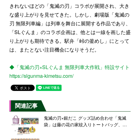
きれないほどの「鬼滅の刃」コラボが展開され、大き
な盛り上がりを見せてきた。しかし、劇場版「鬼滅の
刃 無限列車編」は列車を舞台に展開する作品であり、
「SLぐんま」のコラボ企画は、他とは一線を画した盛
り上がりも期待できる。駅弁「峠の釜めし」にとって
は、またとない注目機会になりそうだ。
◆「鬼滅の刃×SLぐんま 無限列車大作戦」特設サイト
https://slgunma-kimetsu.com/
関連記事
鬼滅の刃×銀だこ グッズ詰め合わせ「鬼滅
袋」は藤の花の家紋入りトートバッグ、ジ
オラマアクリルスタンドなどセットに