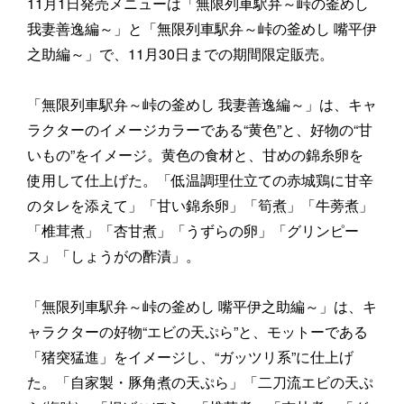
11月1日発売メニューは「無限列車駅弁～峠の釜めし
我妻善逸編～」と「無限列車駅弁～峠の釜めし 嘴平伊
之助編～」で、11月30日までの期間限定販売。
「無限列車駅弁～峠の釜めし 我妻善逸編～」は、キャ
ラクターのイメージカラーである“黄色”と、好物の“甘
いもの”をイメージ。黄色の食材と、甘めの錦糸卵を
使用して仕上げた。「低温調理仕立ての赤城鶏に甘辛
のタレを添えて」「甘い錦糸卵」「筍煮」「牛蒡煮」
「椎茸煮」「杏甘煮」「うずらの卵」「グリンピー
ス」「しょうがの酢漬」。
「無限列車駅弁～峠の釜めし 嘴平伊之助編～」は、キ
ャラクターの好物“エビの天ぷら”と、モットーである
「猪突猛進」をイメージし、“ガッツリ系”に仕上げ
た。「自家製・豚角煮の天ぷら」「二刀流エビの天ぷ