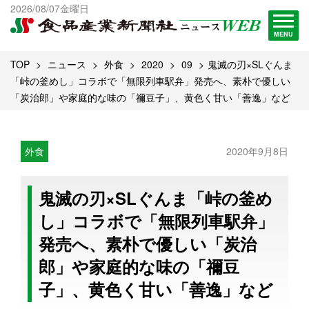
出版物一覧へ
2026/08/07金曜日
試読・購読申し込み
MENU
TOP
ニュース
外食
2020
09
鬼滅の刃×SLぐんま
「峠の釜めし」コラボで「無限列車駅弁」発売へ、素朴で優しい
「炭治郎」や家庭的な味の「禰豆子」、黄色く甘い「善逸」など
外食
2020年9月8日
鬼滅の刃×SLぐんま「峠の釜め
し」コラボで「無限列車駅弁」
発売へ、素朴で優しい「炭治
郎」や家庭的な味の「禰豆
子」、黄色く甘い「善逸」など