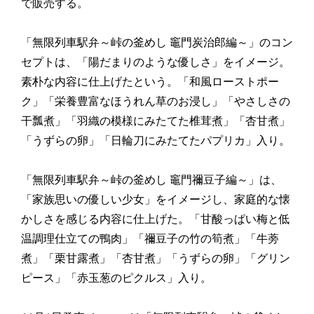
で販売する。
「無限列車駅弁～峠の釜めし 竈門炭治郎編～」のコン
セプトは、「陽だまりのような優しさ」をイメージ。
素朴な内容に仕上げたという。「和風ローストポー
ク」「栄養豊富なほうれん草のお浸し」「やさしさの
干瓢煮」「羽織の模様にみたてた椎茸煮」「杏甘煮」
「うずらの卵」「日輪刀にみたてたパプリカ」入り。
「無限列車駅弁～峠の釜めし 竈門禰豆子編～」は、
「家族思いの優しい少女」をイメージし、家庭的な懐
かしさを感じる内容に仕上げた。「甘酸っぱい梅と低
温調理仕立ての鴨肉」「禰豆子の竹の筍煮」「牛蒡
煮」「栗甘露煮」「杏甘煮」「うずらの卵」「グリン
ピース」「赤玉葱のピクルス」入り。