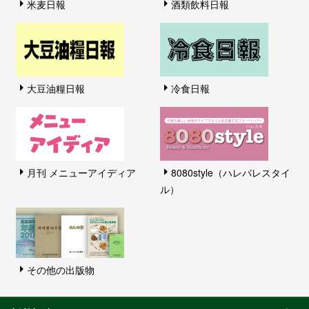
米麦日報
酒類飲料日報
大豆油糧日報
冷食日報
月刊 メニューアイディア
8080style（ハレバレスタイ
ル）
その他の出版物