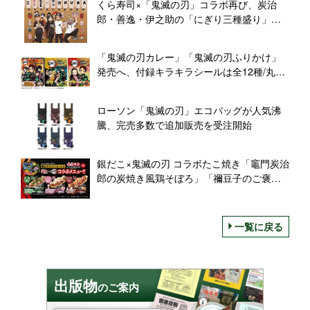
くら寿司×「鬼滅の刃」コラボ再び、炭治
郎・善逸・伊之助の「にぎり三種盛り」発
売、煉獄ぬいぐるみが「ビッくらポン」
に、クリアファイルなどプレゼントは第5弾
「鬼滅の刃カレー」「鬼滅の刃ふりかけ」
まで
発売へ、付録キラキラシールは全12種/丸美
屋食品工業
ローソン「鬼滅の刃」エコバッグが人気沸
騰、完売多数で追加販売を受注開始
銀だこ×鬼滅の刃 コラボたこ焼き「竈門炭治
郎の炭焼き風鶏そぼろ」「禰豆子のご褒美
チーズ明太子」「ぜったいうまい!煉獄ねぎ
チリ」発売
一覧に戻る
出版物
のご案内