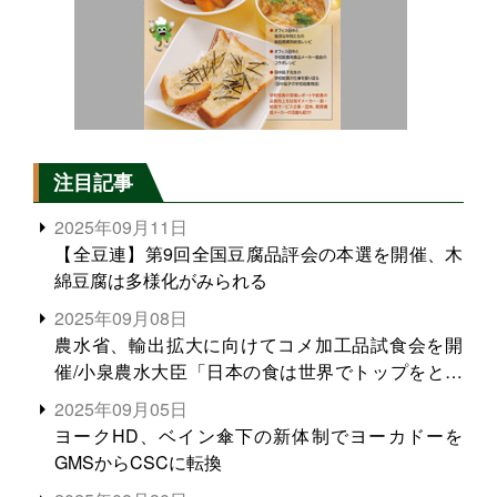
注目記事
2025年09月11日
【全豆連】第9回全国豆腐品評会の本選を開催、木
綿豆腐は多様化がみられる
2025年09月08日
農水省、輸出拡大に向けてコメ加工品試食会を開
催/小泉農水大臣「日本の食は世界でトップをとれ
る。米増産に向けて、米輸出需要の拡大を」
2025年09月05日
ヨークHD、ベイン傘下の新体制でヨーカドーを
GMSからCSCに転換