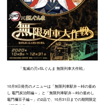
「鬼滅の刃×SLぐんま 無限列車大作戦」
10月9日発売のメニューは「無限列車駅弁～峠の釜め
し 竈門炭治郎編～」と「無限列車駅弁～峠の釜めし
竈門禰豆子編～」の2品で、10月31日までの期間限定