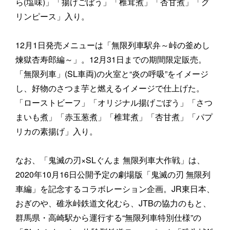
ら(塩味)」「揚げごぼう」「椎茸煮」「杏甘煮」「グ
リンピース」入り。
12月1日発売メニューは「無限列車駅弁～峠の釜めし
煉獄杏寿郎編～」。12月31日までの期間限定販売。
「無限列車」(SL車両)の火室と“炎の呼吸”をイメージ
し、好物のさつま芋と燃えるイメージで仕上げた。
「ローストビーフ」「オリジナル揚げごぼう」「さつ
まいも煮」「赤玉葱煮」「椎茸煮」「杏甘煮」「パプ
リカの素揚げ」入り。
なお、「鬼滅の刃×SLぐんま 無限列車大作戦」は、
2020年10月16日公開予定の劇場版「鬼滅の刃 無限列
車編」を記念するコラボレーション企画。JR東日本、
おぎのや、碓氷峠鉄道文化むら、JTBの協力のもと、
群馬県・高崎駅から運行する“無限列車特別仕様”の