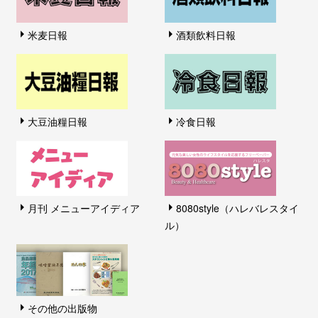
米麦日報
酒類飲料日報
大豆油糧日報
冷食日報
月刊 メニューアイディア
8080style（ハレバレスタイ
ル）
その他の出版物