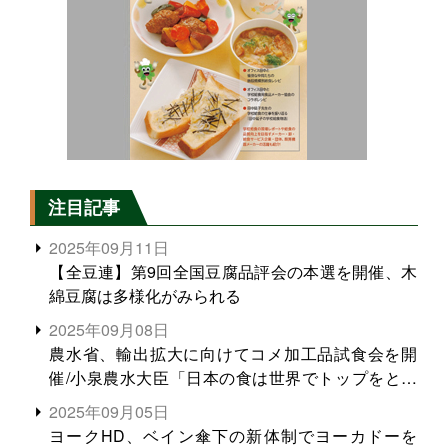
注目記事
2025年09月11日
【全豆連】第9回全国豆腐品評会の本選を開催、木
綿豆腐は多様化がみられる
2025年09月08日
農水省、輸出拡大に向けてコメ加工品試食会を開
催/小泉農水大臣「日本の食は世界でトップをとれ
る。米増産に向けて、米輸出需要の拡大を」
2025年09月05日
ヨークHD、ベイン傘下の新体制でヨーカドーを