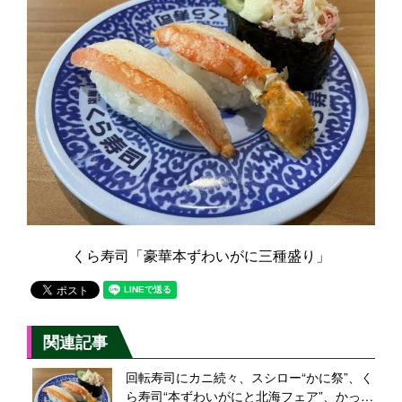
くら寿司「豪華本ずわいがに三種盛り」
関連記事
回転寿司にカニ続々、スシロー“かに祭”、く
ら寿司“本ずわいがにと北海フェア”、かっぱ