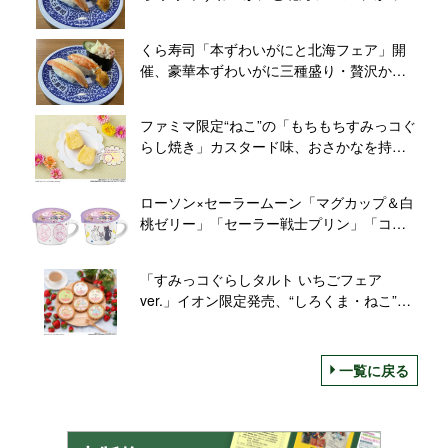
寿司“本ずわい蟹フェア”
くら寿司「本ずわいがにと北海フェア」開
催、豪華本ずわいがに三種盛り・贅沢かに
グラタンなど
ファミマ限定“ねこ”の「もちもちすみっコぐ
らし焼き」カスタード味、おさかなを持っ
た限定デザインも
ローソン×セーラームーン「マグカップ＆白
桃ゼリー」「セーラー戦士プリン」「コグ
ミ 乙女のジュエリーグミ」発売
「すみっコぐらしタルト いちごフェア
ver.」イオン限定発売、“しろくま・ねこ”た
ちがいちごのエプロン姿に/バンダイ
一覧に戻る