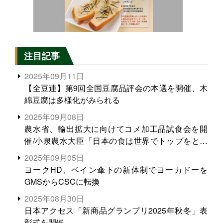
注目記事
2025年09月11日
【全豆連】第9回全国豆腐品評会の本選を開催、木
綿豆腐は多様化がみられる
2025年09月08日
農水省、輸出拡大に向けてコメ加工品試食会を開
催/小泉農水大臣「日本の食は世界でトップをとれ
る。米増産に向けて、米輸出需要の拡大を」
2025年09月05日
ヨークHD、ベイン傘下の新体制でヨーカドーを
GMSからCSCに転換
2025年08月30日
日本アクセス「新商品グランプリ2025年秋冬」表
彰式を開催