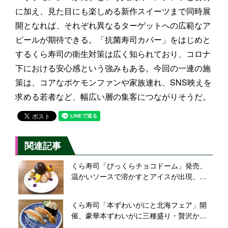
に加え、見た目にも楽しめる新作スイーツまで同時展
開となれば、それぞれ異なるターゲットへの広範なア
ピールが期待できる。「抗菌寿司カバー」をはじめと
するくら寿司の衛生対策は広く知られており、コロナ
下における安心感という強みもある。今回の一連の施
策は、コアなポケモンファンや家族連れ、SNS映えを
求める若者など、幅広い層の集客につながりそうだ。
関連記事
くら寿司「びっくらチョコドーム」発売、
温かいソースで溶かすとアイスが出現、イ
チゴやマンゴー・食用花を添えて
くら寿司「本ずわいがにと北海フェア」開
催、豪華本ずわいがに三種盛り・贅沢かに
グラタンなど