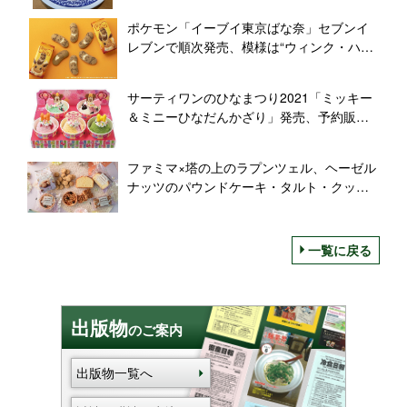
ポケモン「イーブイ東京ばな奈」セブンイ
レブンで順次発売、模様は“ウィンク・ハロ
ー・ごきげん・おすまし・おでかけ・しっ
ぽ”の6種類
サーティワンのひなまつり2021「ミッキー
＆ミニーひなだんかざり」発売、予約販売
も実施、アイスケーキは通年販売
ファミマ×塔の上のラプンツェル、ヘーゼル
ナッツのパウンドケーキ・タルト・クッキ
ー・フロランタン発売/ファミリーマート
一覧に戻る
出版物
のご案内
出版物一覧へ