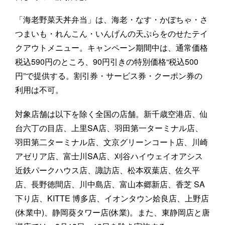
「海老野菜天丼弁当」は、海老・なす・かぼちゃ・さ
つまいも・れんこん・いんげんの天ぷらをのせたテイ
クアウトメニュー。キャンペーン期間中は、通常価格
税込590円のところ、90円引きの特別価格“税込500
円”で提供する。割引券・サービス券・クーポン券の
利用は不可。
対象店舗は以下を除く全国の店舗。新千歳空港店、仙
台六丁の目店、上里SA店、羽田第一ターミナル店、
羽田第二ターミナル店、文京グリーンコート店、川崎
アゼリア店、富士川SA店、刈谷ハイウェイオアシス
近鉄パークハウス店、諏訪店、松本双葉店、佐久平
店、長野徳間店、川中島店、富山本郷新店、香芝 SA
下り店、KITTE 博多店、イオンタウン姶良店、上野店
(休業中)、静岡葵タワー店(休業)。また、東静岡店と唐