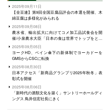
2025年09月11日
【全豆連】第9回全国豆腐品評会の本選を開催、木
綿豆腐は多様化がみられる
2025年09月08日
農水省、輸出拡大に向けてコメ加工品試食会を開
催/小泉農水大臣「日本の食は世界でトップをとれ
る。米増産に向けて、米輸出需要の拡大を」
2025年09月05日
ヨークHD、ベイン傘下の新体制でヨーカドーを
GMSからCSCに転換
2025年08月30日
日本アクセス「新商品グランプリ2025年秋冬」表
彰式を開催
2025年08月06日
「新時代の酒類文化を築く」サントリーホールディ
ングス 鳥井信宏社長にきく