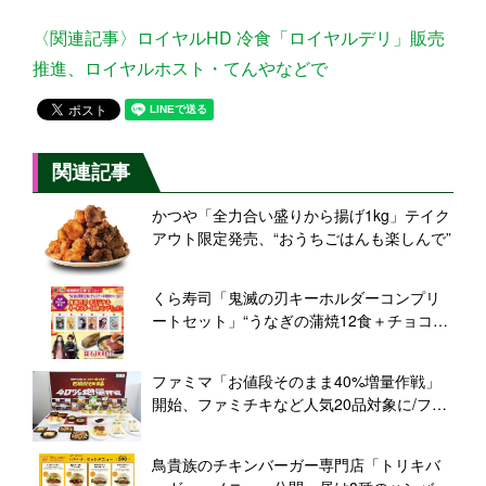
〈関連記事〉ロイヤルHD 冷食「ロイヤルデリ」販売
推進、ロイヤルホスト・てんやなどで
関連記事
かつや「全力合い盛りから揚げ1kg」テイク
アウト限定発売、“おうちごはんも楽しんで”
くら寿司「鬼滅の刃キーホルダーコンプリ
ートセット」“うなぎの蒲焼12食＋チョコケ
ーキ6個”ネット通販でプレゼント
ファミマ「お値段そのまま40%増量作戦」
開始、ファミチキなど人気20品対象に/ファ
ミリーマート
鳥貴族のチキンバーガー専門店「トリキバ