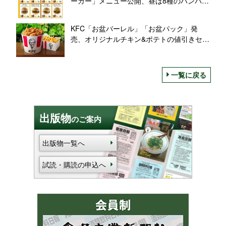
ーガー」メニュー公開、昼は8種のハンバー
ガー、“朝セット”は6種類
KFC「お盆バーレル」「お盆パック」発
売、オリジナルチキン&ポテトの値引きセッ
ト/ケンタッキーフライドチキン
一覧に戻る
出版物
のご案内
出版物一覧へ
試読・購読の申込へ