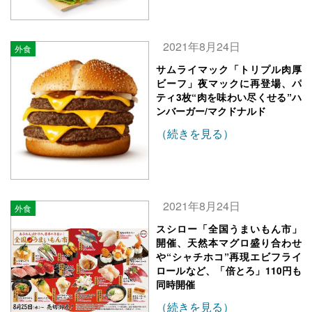
2021年8月24日
外食
サムライマック「トリプル肉厚
ビーフ」夜マックに再登場、パ
ティ3枚“肉を味わい尽くせる”ハ
ンバーガー/マクドナルド
（続きを見る）
2021年8月24日
外食
スシロー「全国うまいもん市」
開催、天然本マグロ盛り合わせ
や“シャチホコ”再現エビフライ
ロールなど、「倍とろ」110円も
同時開催
（続きを見る）