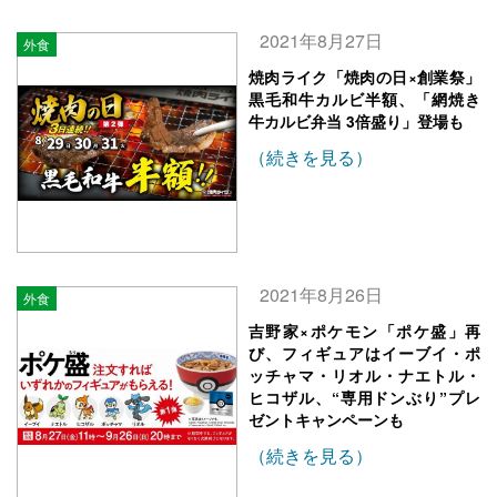
2021年8月27日
外食
焼肉ライク「焼肉の日×創業祭」
黒毛和牛カルビ半額、「網焼き
牛カルビ弁当 3倍盛り」登場も
（続きを見る）
2021年8月26日
外食
吉野家×ポケモン「ポケ盛」再
び、フィギュアはイーブイ・ポ
ッチャマ・リオル・ナエトル・
ヒコザル、“専用ドンぶり”プレ
ゼントキャンペーンも
（続きを見る）