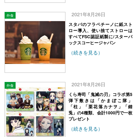
2021年8月26日
外食
スタバのフラペチーノに紙スト
ロー導入、使い捨てストローは
すべてFSC認証紙製に/スターバ
ックスコーヒージャパン
（続きを見る）
2021年8月26日
外食
くら寿司「鬼滅の刃」コラボ第5
弾下敷きは「かまぼこ隊」
「柱」「栗花落カナヲ」「錆
兎」の4種類、会計1000円で一枚
プレゼント
（続きを見る）