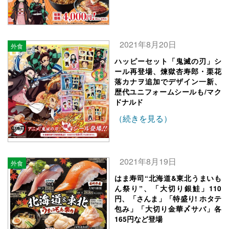
2021年8月20日
外食
ハッピーセット「鬼滅の刃」シ
ール再登場、煉獄杏寿郎・栗花
落カナヲ追加でデザイン一新、
歴代ユニフォームシールも/マク
ドナルド
（続きを見る）
2021年8月19日
外食
はま寿司“北海道&東北うまいも
ん祭り”、「大切り銀鮭」110
円、「さんま」「特盛り! ホタテ
包み」「大切り金華〆サバ」各
165円など登場