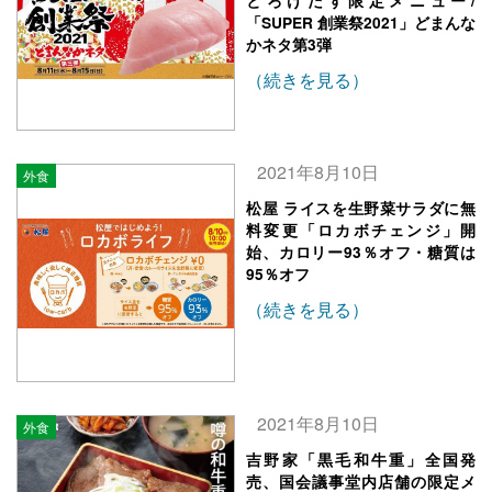
とろけだす限定メニュー/
「SUPER 創業祭2021」どまんな
かネタ第3弾
（続きを見る）
2021年8月10日
外食
松屋 ライスを生野菜サラダに無
料変更「ロカボチェンジ」開
始、カロリー93％オフ・糖質は
95％オフ
（続きを見る）
2021年8月10日
外食
吉野家「黒毛和牛重」全国発
売、国会議事堂内店舗の限定メ