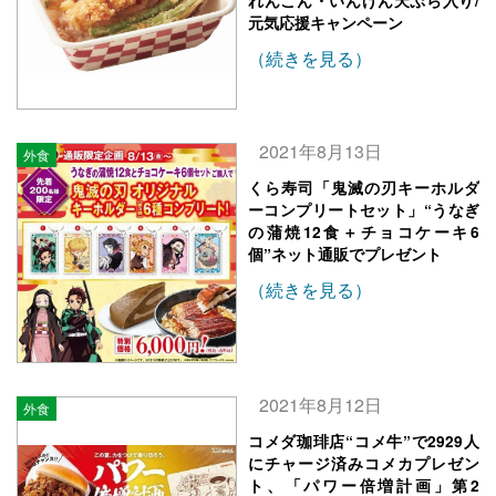
れんこん・いんげん天ぷら入り/
元気応援キャンペーン
（続きを見る）
2021年8月13日
外食
くら寿司「鬼滅の刃キーホルダ
ーコンプリートセット」“うなぎ
の蒲焼12食＋チョコケーキ6
個”ネット通販でプレゼント
（続きを見る）
2021年8月12日
外食
コメダ珈琲店“コメ牛”で2929人
にチャージ済みコメカプレゼン
ト、「パワー倍増計画」第2