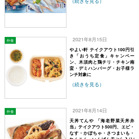
（続きを見る）
2021年8月15日
外食
やよい軒 テイクアウト100円引
き「おうち定食」キャンペー
ン、木須肉と鶏チリ・チキン南
蛮・デミハンバーグ・お子様ラ
ンチ対象に
（続きを見る）
2021年8月14日
外食
天丼てんや 「海老野菜天丼弁
当」テイクアウト500円、エビ・
なす・かぼちゃ・さつまいも・