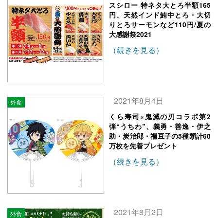
スシロー 特ネタ大とろ半額165
円、天然インド鮪中とろ・大切
りとろサーモンなど110円/夏の
大感謝祭2021
（続きを見る）
2021年8月4日
外食
くら寿司×鬼滅の刃コラボ第2
弾“うちわ”、義勇・善逸・伊之
助・炭治郎・禰豆子の5種類計60
万枚を先着プレゼント
（続きを見る）
2021年8月2日
外食