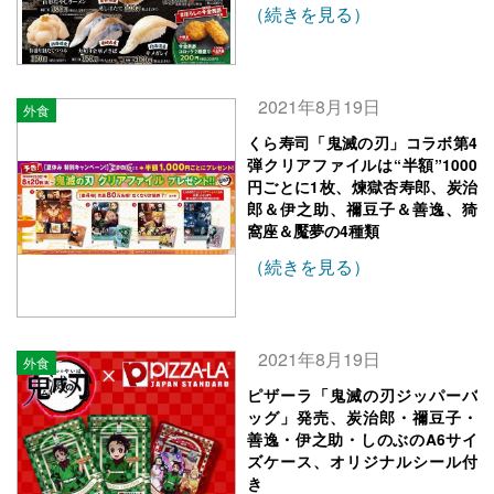
（続きを見る）
2021年8月19日
外食
くら寿司「鬼滅の刃」コラボ第4
弾クリアファイルは“半額”1000
円ごとに1枚、煉獄杏寿郎、炭治
郎＆伊之助、禰豆子＆善逸、猗
窩座＆魘夢の4種類
（続きを見る）
2021年8月19日
外食
ピザーラ「鬼滅の刃ジッパーバ
ッグ」発売、炭治郎・禰豆子・
善逸・伊之助・しのぶのA6サイ
ズケース、オリジナルシール付
き