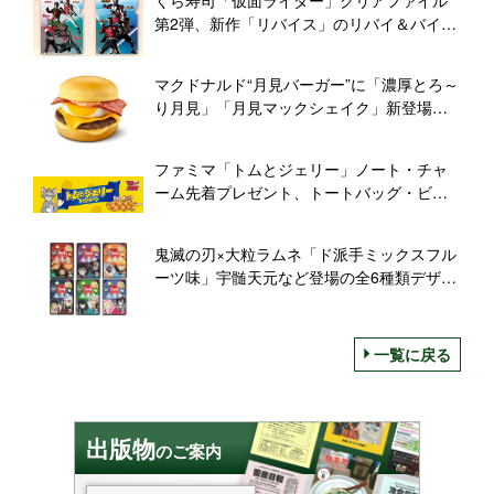
第2弾、新作「リバイス」のリバイ＆バイス
などデザイン4種類
マクドナルド“月見バーガー”に「濃厚とろ～
り月見」「月見マックシェイク」新登場、
月見パイ・月見マフィン・月見マックフル
ーリーも発売
ファミマ「トムとジェリー」ノート・チャ
ーム先着プレゼント、トートバッグ・ビッ
グクッション抽選や「トムとジェリーグ
ミ」発売も/ファミリーマート
鬼滅の刃×大粒ラムネ「ド派手ミックスフル
ーツ味」宇髄天元など登場の全6種類デザイ
ン展開、ぶどう糖90%で“全集中”を/森永製
菓
一覧に戻る
出版物
のご案内