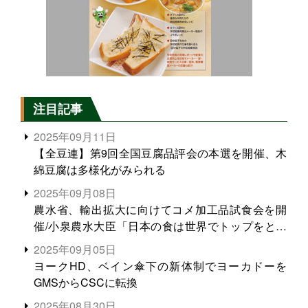
注目記事
2025年09月11日
【全豆連】第9回全国豆腐品評会の本選を開催、木
綿豆腐は多様化がみられる
2025年09月08日
農水省、輸出拡大に向けてコメ加工品試食会を開
催/小泉農水大臣「日本の食は世界でトップをとれ
る。米増産に向けて、米輸出需要の拡大を」
2025年09月05日
ヨークHD、ベイン傘下の新体制でヨーカドーを
GMSからCSCに転換
2025年08月30日