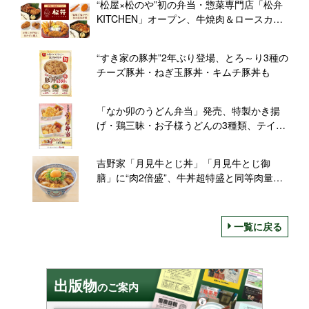
“松屋×松のや”初の弁当・惣菜専門店「松弁
KITCHEN」オープン、牛焼肉＆ロースカ
ツ、カルビ焼肉＆ささみかつなど両チェー
ンのおかずを組み合わせ
“すき家の豚丼”2年ぶり登場、とろ～り3種の
チーズ豚丼・ねぎ玉豚丼・キムチ豚丼も
「なか卯のうどん弁当」発売、特製かき揚
げ・鶏三昧・お子様うどんの3種類、テイク
アウトでも
吉野家「月見牛とじ丼」「月見牛とじ御
膳」に“肉2倍盛”、牛丼超特盛と同等肉量に
玉子3個使用
一覧に戻る
出版物
のご案内