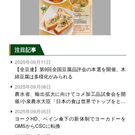
注目記事
2025年09月11日
【全豆連】第9回全国豆腐品評会の本選を開催、木
綿豆腐は多様化がみられる
2025年09月08日
農水省、輸出拡大に向けてコメ加工品試食会を開
催/小泉農水大臣「日本の食は世界でトップをとれ
る。米増産に向けて、米輸出需要の拡大を」
2025年09月05日
ヨークHD、ベイン傘下の新体制でヨーカドーを
GMSからCSCに転換