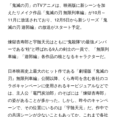
「鬼滅の刃」のTVアニメは、映画版に新シーンを加
えたリメイク作品「鬼滅の刃 無限列車編」が10月～
11月に放送されており、12月5日から新シリーズ「鬼
滅の刃 遊郭編」の放送がスタート予定。
煉獄杏寿郎と宇髄天元はともに“鬼殺隊”の最強メンバ
ーである“柱”と呼ばれる9人の剣士の一員で、「無限列
車編」「遊郭編」各作品の核となるキャラクターだ。
日本映画史上最大のヒット作である「劇場版『鬼滅の
刃』無限列車編」公開以降、くら寿司を含む各社のコ
ラボキャンペーンに使用されるキービジュアルなどで
は、主人公「竈門炭治郎」のそばには「煉獄杏寿郎」
の姿があることが多かった。しかし、昨今のキャンペ
ーンで、その位置にいるのは「宇髄天元」だ。作中で
の共演シーンが少ないこともあってか、これまで各社