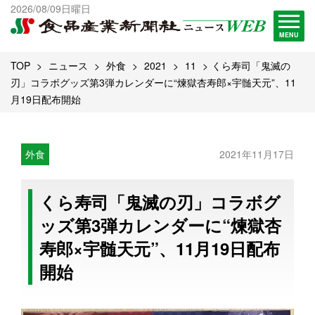
出版物一覧へ
2026/08/09日曜日
試読・購読申し込み
MENU
TOP
ニュース
外食
2021
11
くら寿司「鬼滅の
刃」コラボグッズ第3弾カレンダーに“煉獄杏寿郎×宇髄天元”、11
月19日配布開始
外食
2021年11月17日
くら寿司「鬼滅の刃」コラボグ
ッズ第3弾カレンダーに“煉獄杏
寿郎×宇髄天元”、11月19日配布
開始