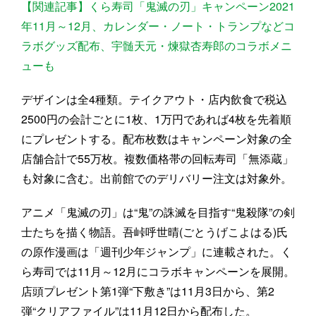
【関連記事】くら寿司「鬼滅の刃」キャンペーン2021
年11月～12月、カレンダー・ノート・トランプなどコ
ラボグッズ配布、宇髄天元・煉獄杏寿郎のコラボメニ
ューも
デザインは全4種類。テイクアウト・店内飲食で税込
2500円の会計ごとに1枚、1万円であれば4枚を先着順
にプレゼントする。配布枚数はキャンペーン対象の全
店舗合計で55万枚。複数価格帯の回転寿司「無添蔵」
も対象に含む。出前館でのデリバリー注文は対象外。
アニメ「鬼滅の刃」は“鬼”の誅滅を目指す“鬼殺隊”の剣
士たちを描く物語。吾峠呼世晴(ごとうげこよはる)氏
の原作漫画は「週刊少年ジャンプ」に連載された。く
ら寿司では11月～12月にコラボキャンペーンを展開。
店頭プレゼント第1弾“下敷き”は11月3日から、第2
弾“クリアファイル”は11月12日から配布した。