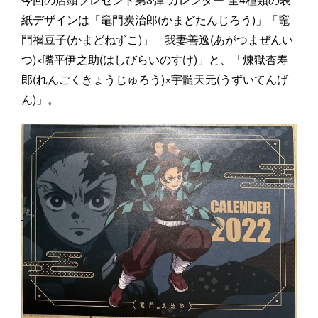
紙デザインは「竈門炭治郎(かまどたんじろう)」「竈
門禰豆子(かまどねずこ)」「我妻善逸(あがつまぜんい
つ)×嘴平伊之助(はしびらいのすけ)」と、「煉獄杏寿
郎(れんごくきょうじゅろう)×宇髄天元(うずいてんげ
ん)」。