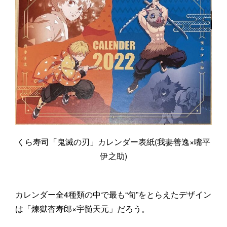
くら寿司「鬼滅の刃」カレンダー表紙(我妻善逸×嘴平
伊之助)
カレンダー全4種類の中で最も“旬”をとらえたデザイン
は「煉獄杏寿郎×宇髄天元」だろう。