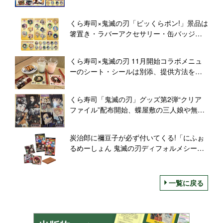
などコラボグッズ配布、宇髄天元・煉獄杏
寿郎のコラボメニューも
くら寿司×鬼滅の刃「ビッくらポン!」景品は
箸置き・ラバーアクセサリー・缶バッジ計
29種類、2021年11月～12月にコラボキャン
ペーン
くら寿司×鬼滅の刃 11月開始コラボメニュ
ーのシート・シールは別添、提供方法を変
えた理由とは
くら寿司「鬼滅の刃」グッズ第2弾“クリア
ファイル”配布開始、蝶屋敷の三人娘や無限
城の鬼たちも登場
炭治郎に禰豆子が必ず付いてくる!「にふぉ
るめーしょん 鬼滅の刃ディフォルメシール
ウエハース 其ノ五」でシール2枚入り“極レ
ア祭り”/バンダイ
一覧に戻る