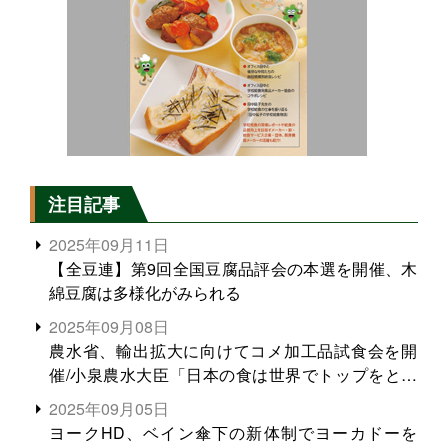
注目記事
2025年09月11日
【全豆連】第9回全国豆腐品評会の本選を開催、木
綿豆腐は多様化がみられる
2025年09月08日
農水省、輸出拡大に向けてコメ加工品試食会を開
催/小泉農水大臣「日本の食は世界でトップをとれ
る。米増産に向けて、米輸出需要の拡大を」
2025年09月05日
ヨークHD、ベイン傘下の新体制でヨーカドーを