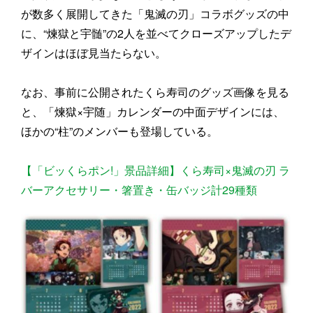
が数多く展開してきた「鬼滅の刃」コラボグッズの中
に、“煉獄と宇髄”の2人を並べてクローズアップしたデ
ザインはほぼ見当たらない。
なお、事前に公開されたくら寿司のグッズ画像を見る
と、「煉獄×宇随」カレンダーの中面デザインには、
ほかの“柱”のメンバーも登場している。
【「ビッくらポン!」景品詳細】くら寿司×鬼滅の刃 ラ
バーアクセサリー・箸置き・缶バッジ計29種類