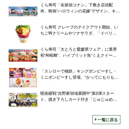
くら寿司「名探偵コナン」下敷き店頭配
布、映画“ハロウィンの花嫁”デザイン、キャ
ンペーンプレゼント第1弾
くら寿司 クレープのテイクアウト開始、い
ちごWクリームやツナサラダ、「イベリコ
豚カルビ」など、“世界一映える寿司屋”原宿
店限定で
くら寿司「大とろと愛媛県フェア」に業界
初“AI桜鯛”、ハイブリッド魚“くえクイー
ン”、フルーティーフィッシュ“みかん真ハ
タ”も登場
「スシローで桃鉄」キングボンビーすし・
ミニボンビーすし登場、“かってにもりもり
にちたのねん!!”、桃太郎電鉄とコラボ
呪術廻戦“吉野家領域展開中”第2弾スター
ト、描き下ろしカード付き「じゅじゅめ
し」は虎杖・五条など15種類、コラボどん
ぶりスタンプラリー・通販限定セット発売
も
一覧に戻る