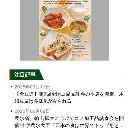
注目記事
2025年09月11日
【全豆連】第9回全国豆腐品評会の本選を開催、木
綿豆腐は多様化がみられる
2025年09月08日
農水省、輸出拡大に向けてコメ加工品試食会を開
催/小泉農水大臣「日本の食は世界でトップをとれ
る。米増産に向けて、米輸出需要の拡大を」