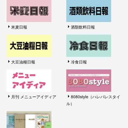
米麦日報
酒類飲料日報
大豆油糧日報
冷食日報
月刊 メニューアイディア
8080style（ハレバレスタイ
ル）