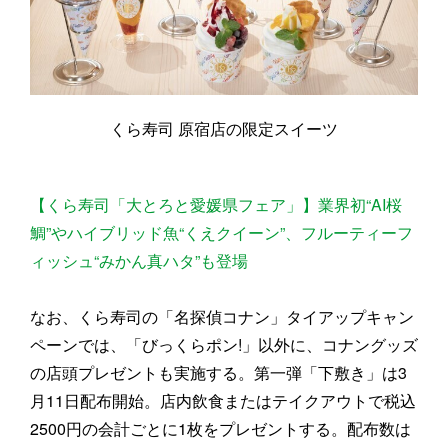
くら寿司 原宿店の限定スイーツ
【くら寿司「大とろと愛媛県フェア」】業界初“AI桜
鯛”やハイブリッド魚“くえクイーン”、フルーティーフ
ィッシュ“みかん真ハタ”も登場
なお、くら寿司の「名探偵コナン」タイアップキャン
ペーンでは、「びっくらポン!」以外に、コナングッズ
の店頭プレゼントも実施する。第一弾「下敷き」は3
月11日配布開始。店内飲食またはテイクアウトで税込
2500円の会計ごとに1枚をプレゼントする。配布数は