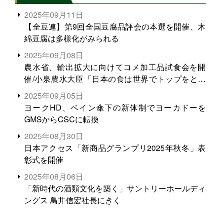
2025年09月11日
【全豆連】第9回全国豆腐品評会の本選を開催、木
綿豆腐は多様化がみられる
2025年09月08日
農水省、輸出拡大に向けてコメ加工品試食会を開
催/小泉農水大臣「日本の食は世界でトップをとれ
る。米増産に向けて、米輸出需要の拡大を」
2025年09月05日
ヨークHD、ベイン傘下の新体制でヨーカドーを
GMSからCSCに転換
2025年08月30日
日本アクセス「新商品グランプリ2025年秋冬」表
彰式を開催
2025年08月06日
「新時代の酒類文化を築く」サントリーホールディ
ングス 鳥井信宏社長にきく