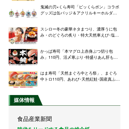
な「迎春セット」など展開
鬼滅の刃×くら寿司「ビッくらポン」コラボ
グッズは缶バッジ＆アクリルキーホルダ
ー、柱＆カナヲと“かまぼこ隊”が登場/2022
年12月キャンペーン
スシロー冬の豪華ネタまつり、濃厚うに包
み・のどぐろの炙り・特大天然車えび･塩〆
銀だら登場、濃厚うにまぜそばも
かっぱ寿司「本マグロ上赤身ぶつ切り包
み」110円、活〆寒ぶり･特盛りあん肝も登
場、かっぱの本鮪祭り＆かっぱの冬!ごちネ
タ同時開催
はま寿司「天然まぐろ中とろ祭」、まぐろ
中トロ110円、あわび･天然紅鮭･国産真ふぐ
なども登場
媒体情報
食品産業新聞