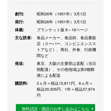
創刊:
昭和26年（1951年）3月1日
発行:
昭和26年（1951年）3月1日
体裁:
ブランケット版 8～16ページ
主な読者:
食品メーカー、食品卸、食品量販
店（スーパー、コンビニエンスス
トアなど）、商社、外食、行政機
関など
発送:
東京、大阪の主要部は直配（当日
朝配達）、その他地域は第3種郵
便による配送
購読料:
3ヵ月＝税込15,811円、6ヵ月＝
税込30,305円、1年＝税込57,974
円
無料試読・購読のお申し込みはこちら