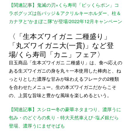
【関連記事】鬼滅の刃×くら寿司「ビッくらポン」コ
ラボグッズは缶バッジ＆アクリルキーホルダー、柱＆
カナヲと“かまぼこ隊”が登場/2022年12月キャンペーン
〈「生本ズワイガニ 二種盛り」
「丸ズワイガニ大(一貫)」など登
場/くら寿司「カニ」フェア〉
目玉商品「生本ズワイガニ 二種盛り」は、食べ応えの
ある生ズワイガニの身を丸々一本使用した棒肉と、ね
っとりとした濃厚な甘みが味わえるフレークの2種類
を合わせたメニュー。生の本ズワイガニだからこそ
の、上質な旨味と豊かな風味を楽しめるという。
【関連記事】スシロー冬の豪華ネタまつり、濃厚うに
包み・のどぐろの炙り・特大天然車えび･塩〆銀だら
登場、濃厚うにまぜそばも