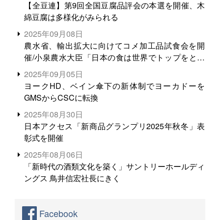
【全豆連】第9回全国豆腐品評会の本選を開催、木
綿豆腐は多様化がみられる
2025年09月08日
農水省、輸出拡大に向けてコメ加工品試食会を開
催/小泉農水大臣「日本の食は世界でトップをとれ
る。米増産に向けて、米輸出需要の拡大を」
2025年09月05日
ヨークHD、ベイン傘下の新体制でヨーカドーを
GMSからCSCに転換
2025年08月30日
日本アクセス「新商品グランプリ2025年秋冬」表
彰式を開催
2025年08月06日
「新時代の酒類文化を築く」サントリーホールディ
ングス 鳥井信宏社長にきく
Facebook