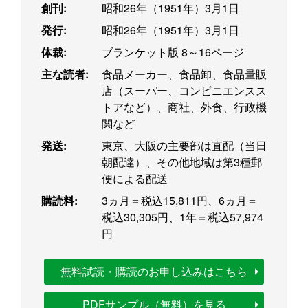
創刊:
昭和26年（1951年）3月1日
発行:
昭和26年（1951年）3月1日
体裁:
ブランケット版 8～16ページ
主な読者:
食品メーカー、食品卸、食品量販
店（スーパー、コンビニエンスス
トアなど）、商社、外食、行政機
関など
発送:
東京、大阪の主要部は直配（当日
朝配達）、その他地域は第3種郵
便による配送
購読料:
3ヵ月＝税込15,811円、6ヵ月＝
税込30,305円、1年＝税込57,974
円
無料試読・購読のお申し込みはこちら
PDFサンプル（無料）を見る