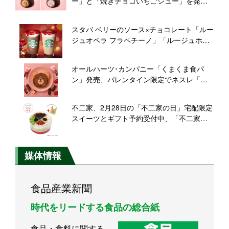
ー」と「焼きチョコいちごシュー」を発
売、生地はチョコをしみこませ2度焼き、限
定5店舗では「ショコラオランジュシュー」
スタバ ベリーのソース×チョコレート「ルー
発売、オレンジピールの香りが楽しめる
ジュオペラ フラペチーノ」「ルージュホワ
イトオペラ フラペチーノ」発売、バレンタ
イン2月14日までの期間限定
オールハーツ･カンパニー「くまくま食パ
ン」発売、バレンタイン限定でネスレ「キ
ットカットハートフルベアー」とコラボ、
「ねこねこ食パンlovesハートフルベアー」
不二家、2月28日の「不二家の日」宅配限定
なども同時発売
スイーツとギフト予約受付中、「不二家の
日プレミアムアソートケーキ」「不二家の
日わくわくハッピーボックス」、限定「ラ
ンチエコバッグ」入り
媒体情報
食品産業新聞
時代をリードする食品の総合紙
食品・食料に関する