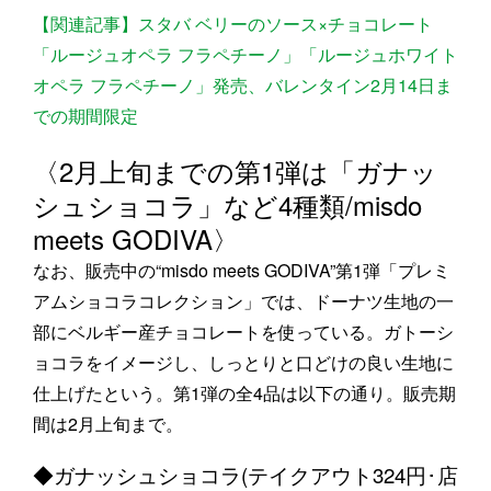
【関連記事】スタバ ベリーのソース×チョコレート
「ルージュオペラ フラペチーノ」「ルージュホワイト
オペラ フラペチーノ」発売、バレンタイン2月14日ま
での期間限定
〈2月上旬までの第1弾は「ガナッ
シュショコラ」など4種類/misdo
meets GODIVA〉
なお、販売中の“misdo meets GODIVA”第1弾「プレミ
アムショコラコレクション」では、ドーナツ生地の一
部にベルギー産チョコレートを使っている。ガトーシ
ョコラをイメージし、しっとりと口どけの良い生地に
仕上げたという。第1弾の全4品は以下の通り。販売期
間は2月上旬まで。
◆ガナッシュショコラ(テイクアウト324円･店