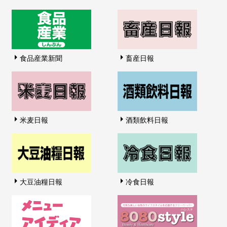
食品産業新聞
畜産日報
米麦日報
酒類飲料日報
大豆油糧日報
冷食日報