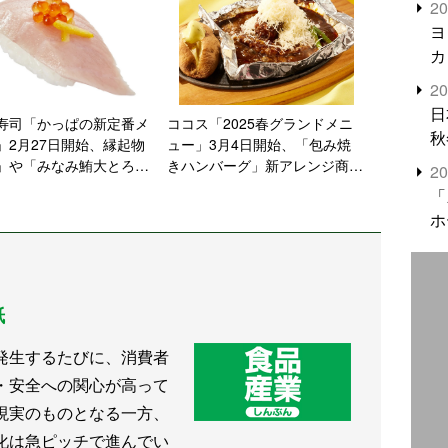
2
米
ヨ
カ
2
日
寿司「かっぱの新定番メ
ココス「2025春グランドメニ
秋
」2月27日開始、縁起物
ュー」3月4日開始、「包み焼
」や「みなみ鮪大とろ
きハンバーグ」新アレンジ商品
2
くらのせ」のほか、サイ
や、旬の食材や野菜の“バラン
「
ューでは「フォー」開
スの良いメニュー”、“ちょいの
ホ
イーツは「ストロベリー
み”セットなど展開
」使用のパフェ
紙
発生するたびに、消費者
・安全への関心が高って
現実のものとなる一方、
化は急ピッチで進んでい