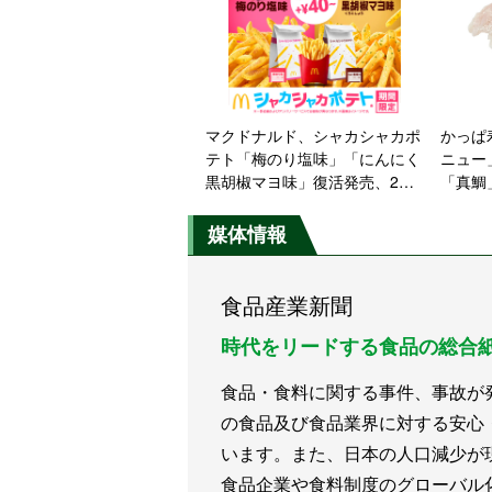
マクドナルド、シャカシャカポ
かっぱ
テト「梅のり塩味」「にんにく
ニュー
黒胡椒マヨ味」復活発売、2月
「真鯛
26日から期間限定で
柚子い
ドメニ
媒体情報
始、ス
アイス
食品産業新聞
時代をリードする食品の総合
食品・食料に関する事件、事故が
の食品及び食品業界に対する安心
います。また、日本の人口減少が
食品企業や食料制度のグローバル