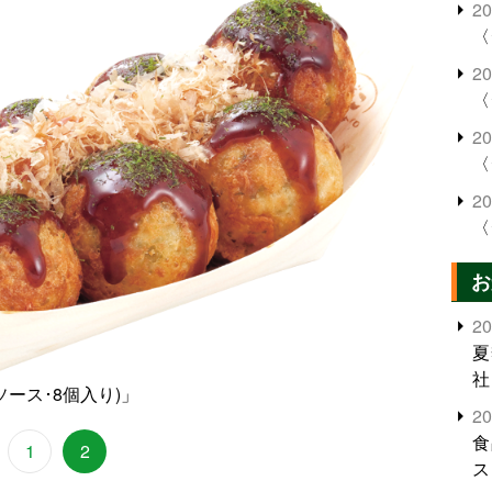
2
〈
2
〈
2
〈
2
〈
お
2
夏
社
ソース･8個入り)」
2
食
1
2
ス