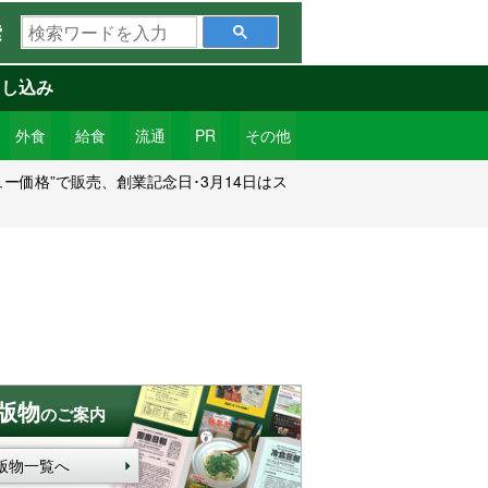
検
索
索
ワ
申し込み
ー
ド
外食
給食
流通
PR
その他
を
ュー価格”で販売、創業記念日･3月14日はス
入
力
版物
のご案内
版物一覧へ