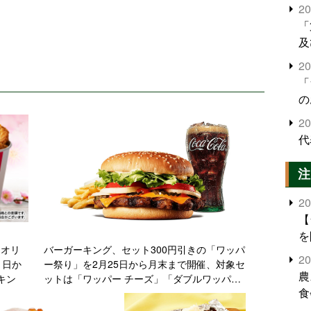
2
「
及
2
「
の
2
代
注
2
【
を
、オリ
バーガーキング、セット300円引きの「ワッパ
2
1日か
ー祭り」を2月25日から月末まで開催、対象セ
農
キン
ットは「ワッパー チーズ」「ダブルワッパー
食
チーズ」「スモーキーBBQワッパー」「テリヤ
キワッパー」「スパイシーワッパー」
界