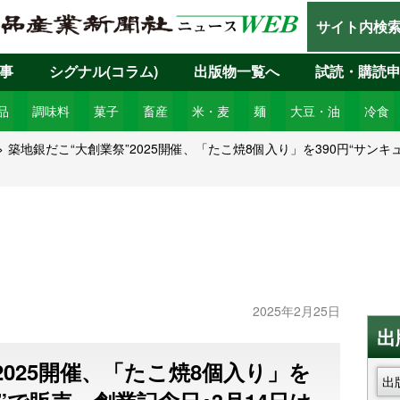
サイト内検
事
シグナル(コラム)
出版物一覧へ
試読・購読
品
調味料
菓子
畜産
米・麦
麺
大豆・油
冷食
築地銀だこ“大創業祭”2025開催、「たこ焼8個入り」を390円“サンキ
2025年2月25日
出
2025開催、「たこ焼8個入り」を
出