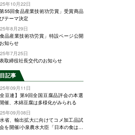
025年10月22日
第55回食品産業技術功労賞」受賞商品
びテーマ決定
025年8月29日
食品産業技術功労賞」特設ページ公開
お知らせ
025年7月25日
表取締役社長交代のお知らせ
目記事
025年09月11日
全豆連】第9回全国豆腐品評会の本選
開催、木綿豆腐は多様化がみられる
025年09月08日
水省、輸出拡大に向けてコメ加工品試
会を開催/小泉農水大臣「日本の食は世
でトップをとれる。米増産に向けて、