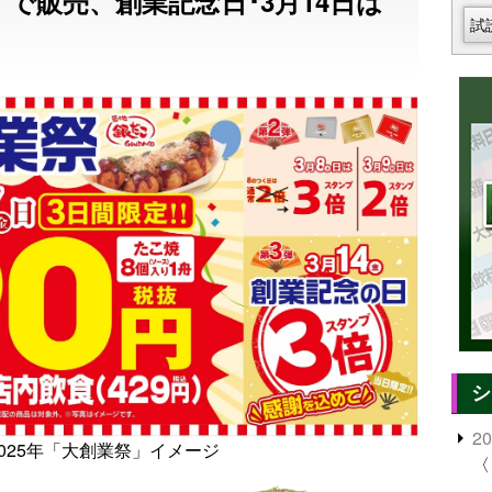
”で販売、創業記念日･3月14日は
試
シ
2
2025年「大創業祭」イメージ
〈