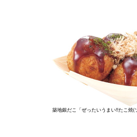
築地銀だこ「ぜったいうまい!!たこ焼(