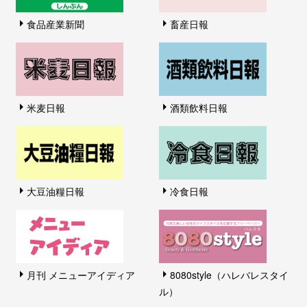
食品産業新聞
畜産日報
米麦日報
酒類飲料日報
大豆油糧日報
冷食日報
月刊 メニューアイディア
8080style（ハレバレスタイ
ル）