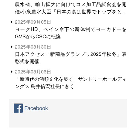
農水省、輸出拡大に向けてコメ加工品試食会を開
催/小泉農水大臣「日本の食は世界でトップをとれ
る。米増産に向けて、米輸出需要の拡大を」
2025年09月05日
ヨークHD、ベイン傘下の新体制でヨーカドーを
GMSからCSCに転換
2025年08月30日
日本アクセス「新商品グランプリ2025年秋冬」表
彰式を開催
2025年08月06日
「新時代の酒類文化を築く」サントリーホールディ
ングス 鳥井信宏社長にきく
Facebook