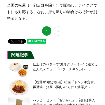
全国の松屋（一部店舗を除く）で販売し、テイクアウ
トにも対応する。なお、持ち帰りの場合はみそ汁が別
料金となる。
1
2
関連記事
仕上げのバターで“濃厚クリーミー”に進化し
た人気メニュー「バターチキンカレー」
【松屋】
【総選挙3位が復活】松屋「トンテキ定食」
再登場 分厚い豚肉×にんにく濃厚ダレ
ハッピーセット「ちいかわ」、初日は購入
券必須に 都内店舗では大きな混乱見られ