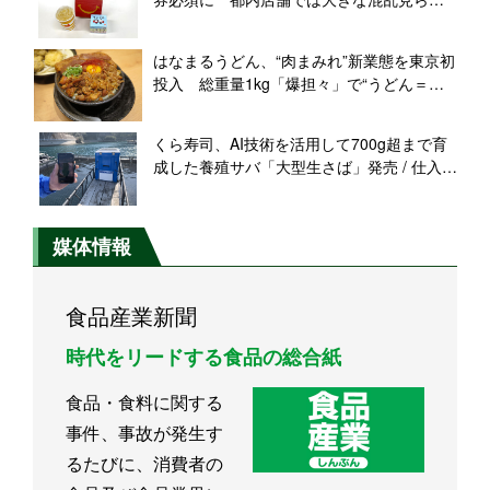
ず【マクドナルド】
はなまるうどん、“肉まみれ”新業態を東京初
投入 総重量1kg「爆担々」で“うどん＝軽
食”覆す
くら寿司、AI技術を活用して700g超まで育
成した養殖サバ「大型生さば」発売 / 仕入れ
価格の高騰や人手不足などの課題に取り組
む
媒体情報
食品産業新聞
時代をリードする食品の総合紙
食品・食料に関する
事件、事故が発生す
るたびに、消費者の