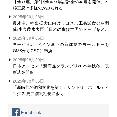
【全豆連】第9回全国豆腐品評会の本選を開催、木
綿豆腐は多様化がみられる
2025年09月08日
農水省、輸出拡大に向けてコメ加工品試食会を開
催/小泉農水大臣「日本の食は世界でトップをとれ
る。米増産に向けて、米輸出需要の拡大を」
2025年09月05日
ヨークHD、ベイン傘下の新体制でヨーカドーを
GMSからCSCに転換
2025年08月30日
日本アクセス「新商品グランプリ2025年秋冬」表
彰式を開催
2025年08月06日
「新時代の酒類文化を築く」サントリーホールディ
ングス 鳥井信宏社長にきく
Facebook