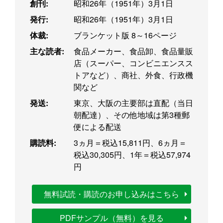
創刊:
昭和26年（1951年）3月1日
発行:
昭和26年（1951年）3月1日
体裁:
ブランケット版 8～16ページ
主な読者:
食品メーカー、食品卸、食品量販
店（スーパー、コンビニエンスス
トアなど）、商社、外食、行政機
関など
発送:
東京、大阪の主要部は直配（当日
朝配達）、その他地域は第3種郵
便による配送
購読料:
3ヵ月＝税込15,811円、6ヵ月＝
税込30,305円、1年＝税込57,974
円
無料試読・購読のお申し込みはこちら
PDFサンプル（無料）を見る