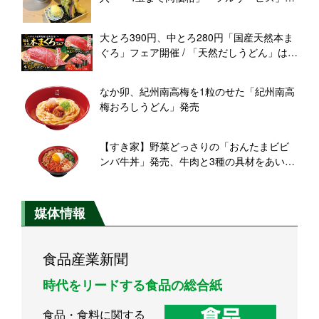
「もっちり讃岐」でチェーン化狙う
大とろ390円、中とろ280円「国産天然本ま
ぐろ」フェア開催 / 「天然だしうどん」は
150円で販売【くら寿司】
なか卯、紀州南高梅を1粒のせた「紀州南高
梅おろしうどん」発売
【すき家】野菜どっさりの「おんたまビビ
ンバ牛丼」発売、牛肉と3種の具材をあいも
りにした新メニュー
媒体情報
食品産業新聞
時代をリードする食品の総合紙
食品・食料に関する