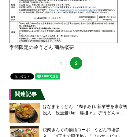
季節限定の冷うどん 商品概要
1
2
関連記事
はなまるうどん、“肉まみれ”新業態を東京初
投入 総重量1kg「爆担々」で“うどん＝軽
食”覆す
焼肉きんぐの物語コーポ、うどん市場参
入 「4玉まで同価格」「フルサービス」