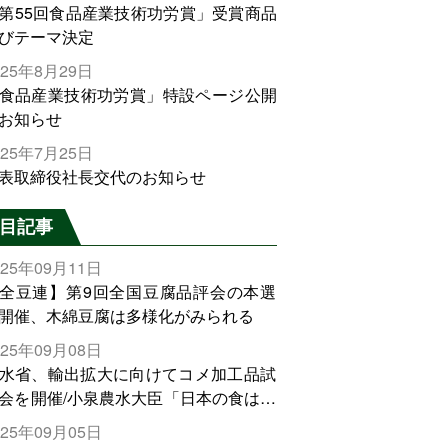
第55回食品産業技術功労賞」受賞商品
びテーマ決定
025年8月29日
食品産業技術功労賞」特設ページ公開
お知らせ
025年7月25日
表取締役社長交代のお知らせ
目記事
025年09月11日
全豆連】第9回全国豆腐品評会の本選
開催、木綿豆腐は多様化がみられる
025年09月08日
水省、輸出拡大に向けてコメ加工品試
会を開催/小泉農水大臣「日本の食は世
でトップをとれる。米増産に向けて、
025年09月05日
輸出需要の拡大を」