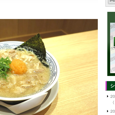
シ
2
〈
2