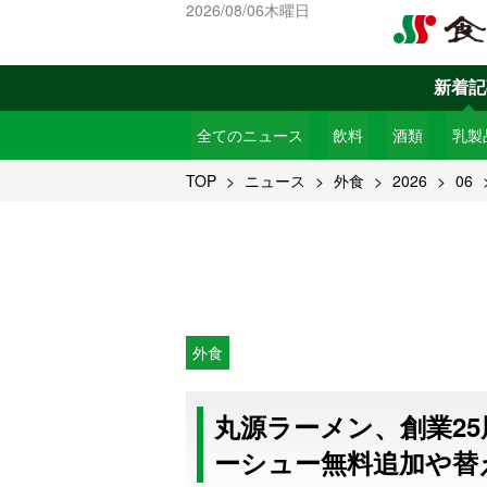
2026/08/06木曜日
新着記
全てのニュース
飲料
酒類
乳製
TOP
ニュース
外食
2026
06
外食
丸源ラーメン、創業2
ーシュー無料追加や替え