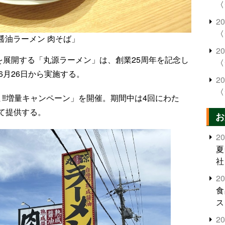
〈
2
〈
醤油ラーメン 肉そば」
2
を展開する「丸源ラーメン」は、創業25周年を記念し
〈
6月26日から実施する。
2
〈
ま‼増量キャンペーン」を開催。期間中は4回にわた
て提供する。
お
2
夏
社
2
食
ス
2