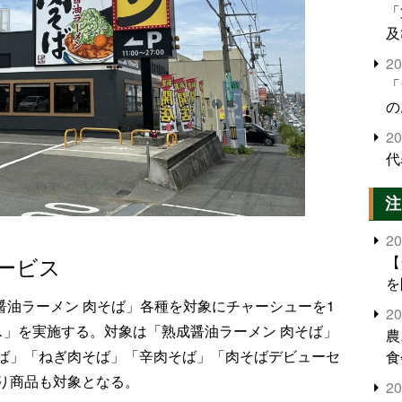
「
及
2
「
の
2
代
注
2
ービス
【
を
成醤油ラーメン 肉そば」各種を対象にチャーシューを1
2
ス」を実施する。対象は「熟成醤油ラーメン 肉そば」
農
ば」「ねぎ肉そば」「辛肉そば」「肉そばデビューセ
食
界
り商品も対象となる。
2
米