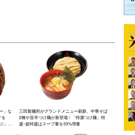
ー」な
三田製麺所がグランドメニュー刷新、中華そば
ドを
2種や旨辛つけ麺が新登場 / 「特濃つけ麺」特
ンジ」第
盛･超特盛はスープ量を33%増量