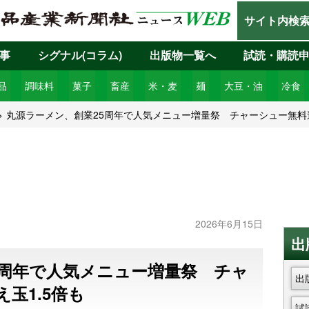
サイト内検
事
シグナル(コラム)
出版物一覧へ
試読・購読
品
調味料
菓子
畜産
米・麦
麺
大豆・油
冷食
丸源ラーメン、創業25周年で人気メニュー増量祭 チャーシュー無料追
2026年6月15日
出
5周年で人気メニュー増量祭 チャ
出
玉1.5倍も
試