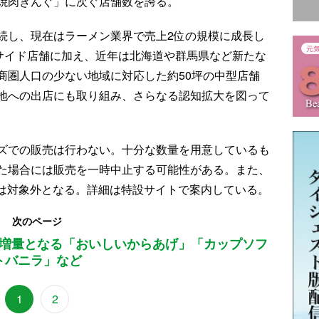
焼肉きんぐ」に次ぐ店舗数を誇る。
続し、現在はラーメン業界で売上2位の規模に成長し
ドサイド店舗に加え、近年は北海道や群馬県など新たな
商圏人口の少ない地域に対応した約50坪の中型店舗
地への出店にも取り組み、さらなる認知拡大を図って
ズでの販売は行わない。十分な数量を用意しているも
た場合には販売を一時中止する可能性がある。また、
店舗は対象外となる。詳細は特設サイトで案内している。
次のページ
増量となる「おいしいからあげ」「カップソフ
トバニラ」など
1
2