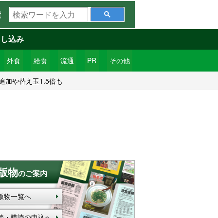
検
索
索
ワ
申し込み
ー
ド
外食
給食
流通
PR
その他
を
加や替え玉1.5倍も
入
力
版物
のご案内
版物一覧へ
読・購読の申込へ