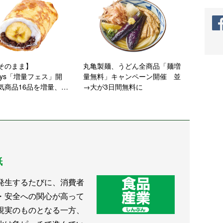
そのまま】
丸亀製麺、うどん全商品「麺増
ays「増量フェス」開
量無料」キャンペーン開催 並
気商品16品を増量、ク
→大が3日間無料に
や焼きそばパンなど
紙
発生するたびに、消費者
・安全への関心が高って
現実のものとなる一方、