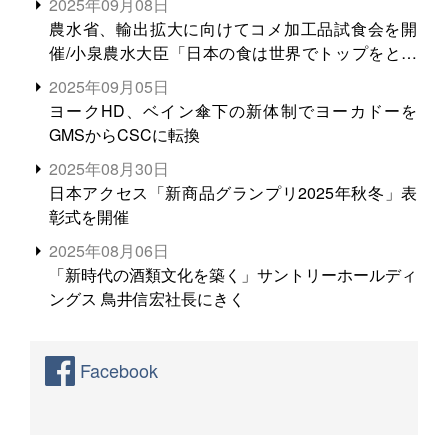
2025年09月08日
農水省、輸出拡大に向けてコメ加工品試食会を開
催/小泉農水大臣「日本の食は世界でトップをとれ
る。米増産に向けて、米輸出需要の拡大を」
2025年09月05日
ヨークHD、ベイン傘下の新体制でヨーカドーを
GMSからCSCに転換
2025年08月30日
日本アクセス「新商品グランプリ2025年秋冬」表
彰式を開催
2025年08月06日
「新時代の酒類文化を築く」サントリーホールディ
ングス 鳥井信宏社長にきく
Facebook