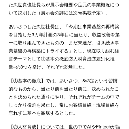
た久世真也社長らが展示会概要や足元の事業概況につ
いて説明した（展示会の詳細は次号掲載予定）。
あいさつした久世社長は、「今期は事業基盤の再構築
を目指した3カ年計画の3年目に当たり、収益改善を第
一に取り組んできたものの、まだ未達だ。引き続き事
業基盤の再構築にトライする」とし、現在取り組む経
営テーマとして①基本の徹底②人材育成③差別化推
進–の3つを挙げ、それぞれ説明した。
【①基本の徹底】では、あいさつ、5s3定という習慣
的なものから、当たり前を当たり前に、決められたこ
とを決められた通りにやり、それぞれがチームの中で
しっかり役割を果たし、常にお客様目線・現場目線を
忘れずに基本を徹底するとした。
【②人材育成】については、世の中でAIやFintechが話