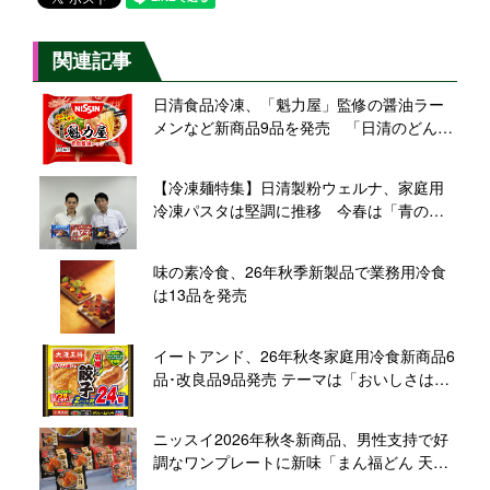
関連記事
日清食品冷凍、「魁力屋」監修の醤油ラー
メンなど新商品9品を発売 「日清のどん兵
衛」大盛サイズのうどんも、有名店コラボ
や定番ブランドに注力
【冷凍麺特集】日清製粉ウェルナ、家庭用
冷凍パスタは堅調に推移 今春は「青の洞
窟」シリーズで新商品投入
味の素冷食、26年秋季新製品で業務用冷食
は13品を発売
イートアンド、26年秋冬家庭用冷食新商品6
品･改良品9品発売 テーマは「おいしさは素
材から」、添加物に頼らない商品づくりを
再訴求
ニッスイ2026年秋冬新商品、男性支持で好
調なワンプレートに新味「まん福どん 天
丼」「同 中華丼」投入し、さらなる需要獲