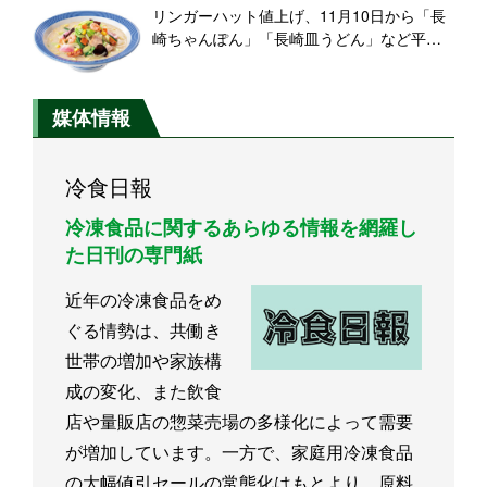
ロント
リンガーハット値上げ、11月10日から「長
崎ちゃんぽん」「長崎皿うどん」など平均
3.6%、2022年2回目の価格改定
媒体情報
冷食日報
冷凍食品に関するあらゆる情報を網羅し
た日刊の専門紙
近年の冷凍食品をめ
ぐる情勢は、共働き
世帯の増加や家族構
成の変化、また飲食
店や量販店の惣菜売場の多様化によって需要
が増加しています。一方で、家庭用冷凍食品
の大幅値引セールの常態化はもとより、原料