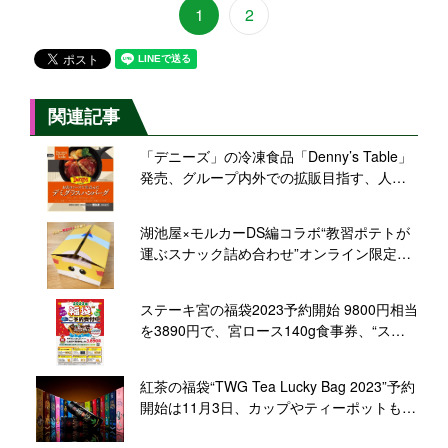
1
2
関連記事
「デニーズ」の冷凍食品「Denny’s Table」
発売、グループ内外での拡販目指す、人気
商品は「デミグラスハンバーグ」など/セブ
ン&アイ・フードシステムズ
湖池屋×モルカーDS編コラボ“教習ポテトが
運ぶスナック詰め合わせ”オンライン限定発
売
ステーキ宮の福袋2023予約開始 9800円相当
を3890円で、宮ロース140g食事券、“スー
プ無料持ち帰り”専用ボトル、ドリンクバー
年間パスポート、エコバッグ、マスクケー
紅茶の福袋“TWG Tea Lucky Bag 2023”予約
ス、「宮のたれ」の6点セット
開始は11月3日、カップやティーポットもセ
ットに、オンライン限定販売/東急グルメフ