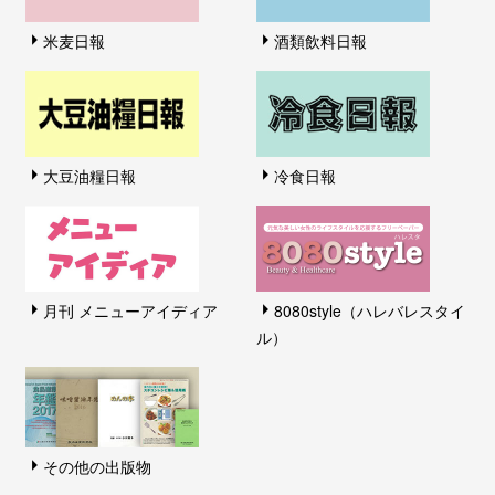
米麦日報
酒類飲料日報
大豆油糧日報
冷食日報
月刊 メニューアイディア
8080style（ハレバレスタイ
ル）
その他の出版物