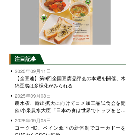
注目記事
2025年09月11日
【全豆連】第9回全国豆腐品評会の本選を開催、木
綿豆腐は多様化がみられる
2025年09月08日
農水省、輸出拡大に向けてコメ加工品試食会を開
催/小泉農水大臣「日本の食は世界でトップをとれ
る。米増産に向けて、米輸出需要の拡大を」
2025年09月05日
ヨークHD、ベイン傘下の新体制でヨーカドーを
GMSからCSCに転換