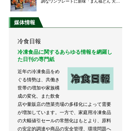
調なワンプレートに新味「まん福どん 天
丼」「同 中華丼」投入し、さらなる需要獲
得へ
媒体情報
冷食日報
冷凍食品に関するあらゆる情報を網羅し
た日刊の専門紙
近年の冷凍食品をめ
ぐる情勢は、共働き
世帯の増加や家族構
成の変化、また飲食
店や量販店の惣菜売場の多様化によって需要
が増加しています。一方で、家庭用冷凍食品
の大幅値引セールの常態化はもとより、原料
の安定的調達や商品の安全管理、環境問題へ