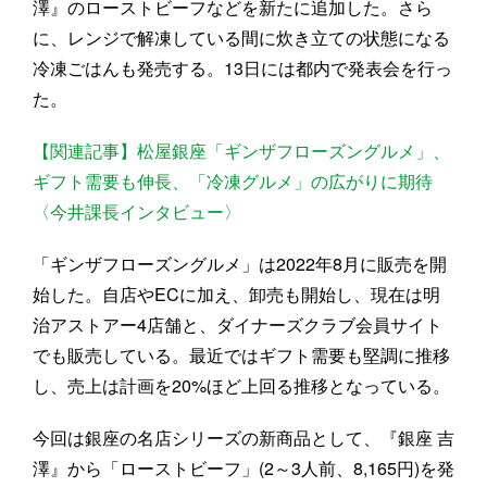
澤』のローストビーフなどを新たに追加した。さら
に、レンジで解凍している間に炊き立ての状態になる
冷凍ごはんも発売する。13日には都内で発表会を行っ
た。
【関連記事】松屋銀座「ギンザフローズングルメ」、
ギフト需要も伸長、「冷凍グルメ」の広がりに期待
〈今井課長インタビュー〉
「ギンザフローズングルメ」は2022年8月に販売を開
始した。自店やECに加え、卸売も開始し、現在は明
治アストアー4店舗と、ダイナーズクラブ会員サイト
でも販売している。最近ではギフト需要も堅調に推移
し、売上は計画を20%ほど上回る推移となっている。
今回は銀座の名店シリーズの新商品として、『銀座 吉
澤』から「ローストビーフ」(2～3人前、8,165円)を発