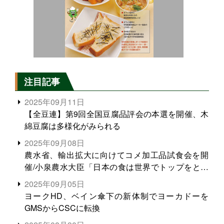
注目記事
2025年09月11日
【全豆連】第9回全国豆腐品評会の本選を開催、木
綿豆腐は多様化がみられる
2025年09月08日
農水省、輸出拡大に向けてコメ加工品試食会を開
催/小泉農水大臣「日本の食は世界でトップをとれ
る。米増産に向けて、米輸出需要の拡大を」
2025年09月05日
ヨークHD、ベイン傘下の新体制でヨーカドーを
GMSからCSCに転換