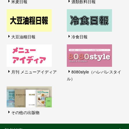
米麦日報
酒類飲料日報
大豆油糧日報
冷食日報
月刊 メニューアイディア
8080style（ハレバレスタイ
ル）
その他の出版物