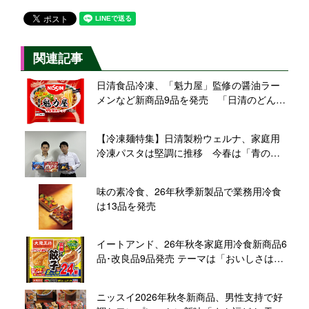
関連記事
日清食品冷凍、「魁力屋」監修の醤油ラー
メンなど新商品9品を発売 「日清のどん兵
衛」大盛サイズのうどんも、有名店コラボ
や定番ブランドに注力
【冷凍麺特集】日清製粉ウェルナ、家庭用
冷凍パスタは堅調に推移 今春は「青の洞
窟」シリーズで新商品投入
味の素冷食、26年秋季新製品で業務用冷食
は13品を発売
イートアンド、26年秋冬家庭用冷食新商品6
品･改良品9品発売 テーマは「おいしさは素
材から」、添加物に頼らない商品づくりを
再訴求
ニッスイ2026年秋冬新商品、男性支持で好