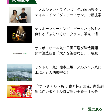
「メルシャン・ワインズ」初の国内製造ス
ティルワイン「ダンデライオン」で新提案
ヤッホーブルーイング、ビールだけ飲むと
倒れる「ふらつくビアグラス」販売 適正
飲酒を啓発、ビアレストランにも展開
サッポロビール九州日田工場が製造再開
熊本酒造組合「大きな被害なし」、瑞鷹は
製品や資材が一部損傷
サントリー九州熊本工場、メルシャン八代
工場とも人的被害なし
「“き～ざくら～あっ 呑♪”杯」開催、商品刷
新に伴いタイトルロゴ歌い手を一般公募
一覧に戻る