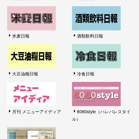
米麦日報
酒類飲料日報
大豆油糧日報
冷食日報
月刊 メニューアイディア
8080style（ハレバレスタイ
ル）