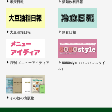
米麦日報
酒類飲料日報
大豆油糧日報
冷食日報
月刊 メニューアイディア
8080style（ハレバレスタイ
ル）
その他の出版物