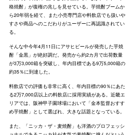
格焼酎」が復権の兆しを見せている。芋焼酎ブームか
ら20年弱を経て、また小売専門店や料飲店でも扱いや
すさや商品へのこだわりがユーザーに再認識されてい
る。
そんな中今年4月11日にアサヒビールが発売した芋焼
酎「金黒」が絶好調だ。発売から約2カ月で出荷数量
が3万3,000箱を突破し、年内目標である9万5,000箱の
約35％に到達した。
料飲店での評価も非常に高く、年内目標の90％にあた
る2万7,000店以上の料飲店に採用実績がある。近畿エ
リアでは、阪神甲子園球場において「金本監督おすす
め芋焼酎」として選ばれ、大きな話題となっている。
また、「ニッカ・ザ・麦焼酎」も洋酒のプロフェッシ
ョナルであるニッカ社が本気で麦焼酎に挑んだという