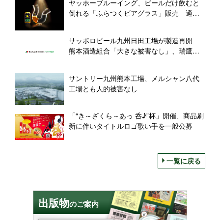
ヤッホーブルーイング、ビールだけ飲むと
倒れる「ふらつくビアグラス」販売 適正
飲酒を啓発、ビアレストランにも展開
サッポロビール九州日田工場が製造再開
熊本酒造組合「大きな被害なし」、瑞鷹は
製品や資材が一部損傷
サントリー九州熊本工場、メルシャン八代
工場とも人的被害なし
「“き～ざくら～あっ 呑♪”杯」開催、商品刷
新に伴いタイトルロゴ歌い手を一般公募
一覧に戻る
出版物
のご案内