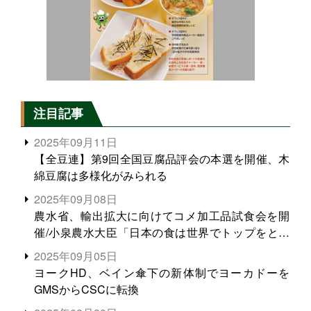
注目記事
2025年09月11日
【全豆連】第9回全国豆腐品評会の本選を開催、木
綿豆腐は多様化がみられる
2025年09月08日
農水省、輸出拡大に向けてコメ加工品試食会を開
催/小泉農水大臣「日本の食は世界でトップをとれ
る。米増産に向けて、米輸出需要の拡大を」
2025年09月05日
ヨークHD、ベイン傘下の新体制でヨーカドーを
GMSからCSCに転換