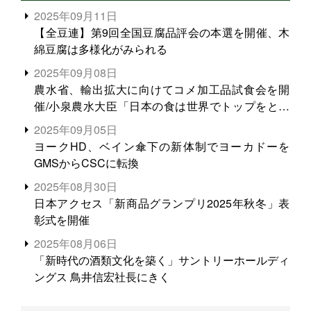
2025年09月11日
【全豆連】第9回全国豆腐品評会の本選を開催、木
綿豆腐は多様化がみられる
2025年09月08日
農水省、輸出拡大に向けてコメ加工品試食会を開
催/小泉農水大臣「日本の食は世界でトップをとれ
る。米増産に向けて、米輸出需要の拡大を」
2025年09月05日
ヨークHD、ベイン傘下の新体制でヨーカドーを
GMSからCSCに転換
2025年08月30日
日本アクセス「新商品グランプリ2025年秋冬」表
彰式を開催
2025年08月06日
「新時代の酒類文化を築く」サントリーホールディ
ングス 鳥井信宏社長にきく