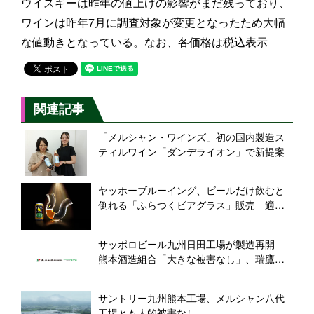
ウイスキーは昨年の値上げの影響がまだ残っており、
ワインは昨年7月に調査対象が変更となったため大幅
な値動きとなっている。なお、各価格は税込表示
関連記事
「メルシャン・ワインズ」初の国内製造ス
ティルワイン「ダンデライオン」で新提案
ヤッホーブルーイング、ビールだけ飲むと
倒れる「ふらつくビアグラス」販売 適正
飲酒を啓発、ビアレストランにも展開
サッポロビール九州日田工場が製造再開
熊本酒造組合「大きな被害なし」、瑞鷹は
製品や資材が一部損傷
サントリー九州熊本工場、メルシャン八代
工場とも人的被害なし