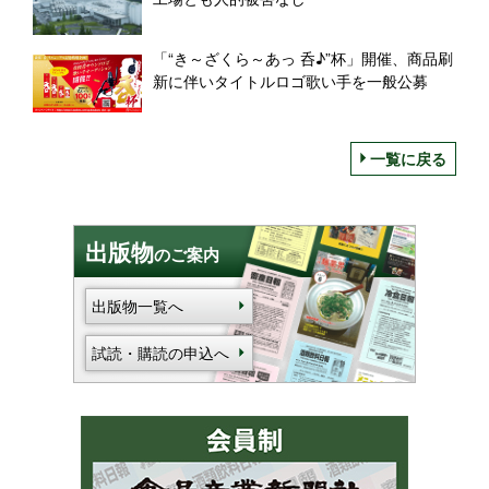
「“き～ざくら～あっ 呑♪”杯」開催、商品刷
新に伴いタイトルロゴ歌い手を一般公募
一覧に戻る
出版物
のご案内
出版物一覧へ
試読・購読の申込へ