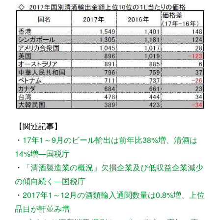
【関連記事】
・
17年1～9月のビール輸出は前年比38%増、清酒は
14%増―国税庁
・
「清酒製造業の概況」欠損企業及び低収益企業減少
の傾向続く―国税庁
・
2017年1～12月の酒類輸入通関数量は0.8%増、上位
品目が軒並み増