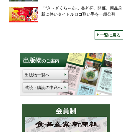
「“き～ざくら～あっ 呑♪”杯」開催、商品刷
新に伴いタイトルロゴ歌い手を一般公募
一覧に戻る
出版物
のご案内
出版物一覧へ
試読・購読の申込へ