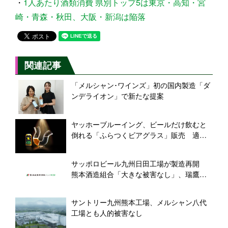
・
1人あたり酒類消費 県別トップ5は東京・高知・宮
崎・青森・秋田、大阪・新潟は陥落
関連記事
「メルシャン･ワインズ」初の国内製造「ダ
ンデライオン」で新たな提案
ヤッホーブルーイング、ビールだけ飲むと
倒れる「ふらつくビアグラス」販売 適正
飲酒を啓発、ビアレストランにも展開
サッポロビール九州日田工場が製造再開
熊本酒造組合「大きな被害なし」、瑞鷹は
製品や資材が一部損傷
サントリー九州熊本工場、メルシャン八代
工場とも人的被害なし