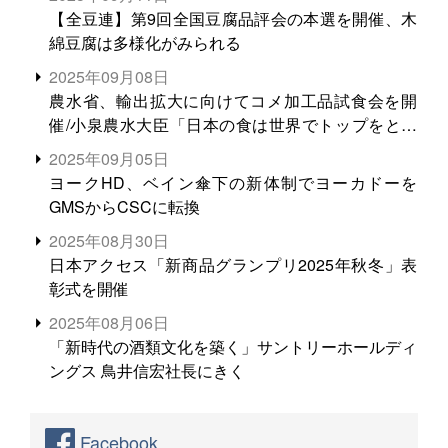
【全豆連】第9回全国豆腐品評会の本選を開催、木
綿豆腐は多様化がみられる
2025年09月08日
農水省、輸出拡大に向けてコメ加工品試食会を開
催/小泉農水大臣「日本の食は世界でトップをとれ
る。米増産に向けて、米輸出需要の拡大を」
2025年09月05日
ヨークHD、ベイン傘下の新体制でヨーカドーを
GMSからCSCに転換
2025年08月30日
日本アクセス「新商品グランプリ2025年秋冬」表
彰式を開催
2025年08月06日
「新時代の酒類文化を築く」サントリーホールディ
ングス 鳥井信宏社長にきく
Facebook