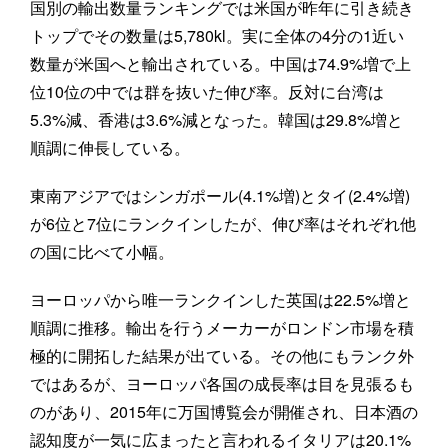
国別の輸出数量ランキングでは米国が昨年に引き続き
トップでその数量は5,780kl。実に全体の4分の1近い
数量が米国へと輸出されている。中国は74.9%増で上
位10位の中では群を抜いた伸び率。反対に台湾は
5.3%減、香港は3.6%減となった。韓国は29.8%増と
順調に伸長している。
東南アジアではシンガポール(4.1%増)とタイ(2.4%増)
が6位と7位にランクインしたが、伸び率はそれぞれ他
の国に比べて小幅。
ヨーロッパから唯一ランクインした英国は22.5%増と
順調に推移。輸出を行うメーカーがロンドン市場を積
極的に開拓した結果が出ている。その他にもランク外
ではあるが、ヨーロッパ各国の成長率は目を見張るも
のがあり、2015年に万国博覧会が開催され、日本酒の
認知度が一気に広まったと言われるイタリアは20.1%