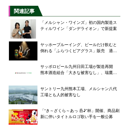
関連記事
「メルシャン・ワインズ」初の国内製造ス
ティルワイン「ダンデライオン」で新提案
ヤッホーブルーイング、ビールだけ飲むと
倒れる「ふらつくビアグラス」販売 適正
飲酒を啓発、ビアレストランにも展開
サッポロビール九州日田工場が製造再開
熊本酒造組合「大きな被害なし」、瑞鷹は
製品や資材が一部損傷
サントリー九州熊本工場、メルシャン八代
工場とも人的被害なし
「“き～ざくら～あっ 呑♪”杯」開催、商品刷
新に伴いタイトルロゴ歌い手を一般公募