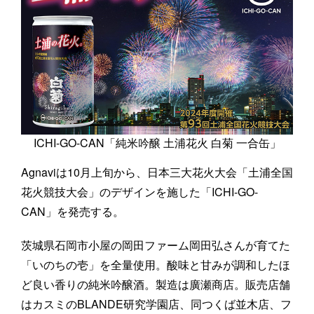
ICHI-GO-CAN「純米吟醸 土浦花火 白菊 一合缶」
Agnaviは10月上旬から、日本三大花火大会「土浦全国
花火競技大会」のデザインを施した「ICHI-GO-
CAN」を発売する。
茨城県石岡市小屋の岡田ファーム岡田弘さんが育てた
「いのちの壱」を全量使用。酸味と甘みが調和したほ
ど良い香りの純米吟醸酒。製造は廣瀬商店。販売店舗
はカスミのBLANDE研究学園店、同つくば並木店、フ