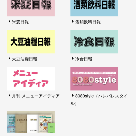
米麦日報
酒類飲料日報
大豆油糧日報
冷食日報
月刊 メニューアイディア
8080style（ハレバレスタイ
ル）