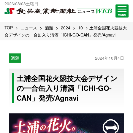
出版物一覧へ
2026/08/08土曜日
試読・購読申し込み
MENU
TOP
ニュース
酒類
2024
10
土浦全国花火競技大
会デザインの一合缶入り清酒「ICHI-GO-CAN」発売/Agnavi
酒類
2024年10月4日
土浦全国花火競技大会デザイン
の一合缶入り清酒「ICHI-GO-
CAN」発売/Agnavi