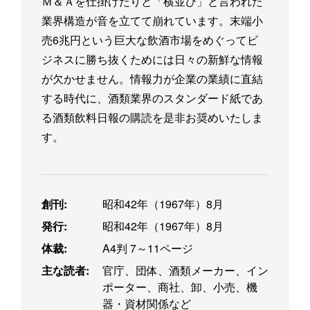
Ｍ＆Ａを仕掛けたりと「横並び」と言われた
業界構造が音を立てて崩れています。末端小
売6兆円という巨大な飲酒市場をめぐってビ
ジネスに勝ち抜くためには日々の新鮮な情報
が欠かせません。情報力が企業の業績に直結
する時代に、酒類業界のスタンダード紙であ
る酒類飲料日報の購読を是非お奨めいたしま
す。
創刊:
昭和42年（1967年）8月
発行:
昭和42年（1967年）8月
体裁:
A4判 7～11ページ
主な読者:
官庁、団体、酒類メーカー、イン
ポーター、商社、卸、小売、機
器・資材関係など