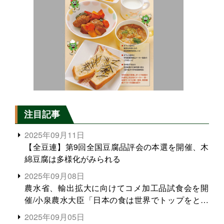
注目記事
2025年09月11日
【全豆連】第9回全国豆腐品評会の本選を開催、木
綿豆腐は多様化がみられる
2025年09月08日
農水省、輸出拡大に向けてコメ加工品試食会を開
催/小泉農水大臣「日本の食は世界でトップをとれ
る。米増産に向けて、米輸出需要の拡大を」
2025年09月05日