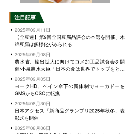
注目記事
2025年09月11日
【全豆連】第9回全国豆腐品評会の本選を開催、木
綿豆腐は多様化がみられる
2025年09月08日
農水省、輸出拡大に向けてコメ加工品試食会を開
催/小泉農水大臣「日本の食は世界でトップをとれ
る。米増産に向けて、米輸出需要の拡大を」
2025年09月05日
ヨークHD、ベイン傘下の新体制でヨーカドーを
GMSからCSCに転換
2025年08月30日
日本アクセス「新商品グランプリ2025年秋冬」表
彰式を開催
2025年08月06日