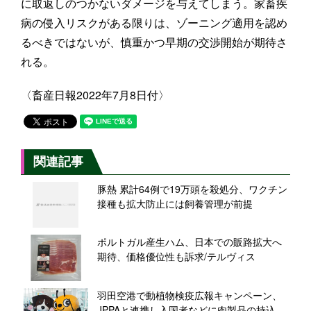
に取返しのつかないダメージを与えてしまう。家畜疾
病の侵入リスクがある限りは、ゾーニング適用を認め
るべきではないが、慎重かつ早期の交渉開始が期待さ
れる。
〈畜産日報2022年7月8日付〉
関連記事
豚熱 累計64例で19万頭を殺処分、ワクチン
接種も拡大防止には飼養管理が前提
ポルトガル産生ハム、日本での販路拡大へ
期待、価格優位性も訴求/テルヴィス
羽田空港で動植物検疫広報キャンペーン、
JPPAと連携し入国者などに肉製品の持込禁