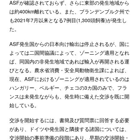
ASFが確認されておらず、さらに東部の発生地域から
は約400km離れている。また、ブランデンブルク州で
も2021年7月以来となる7例目(1,300頭飼養)が発生し
た。
ASF発生国からの日本向け輸出は停止されるが、国に
よっては二国間協議によって、ゾーニング適用となれ
ば、同国内の非発生地域であれば輸入が再開される運
びとなる。農水省消費・安全局動物衛生課によれば、
現在、ASFにおけるゾーニングが適用されているのは
ハンガリー、ベルギー、チェコの3カ国のみで、フラ
ンスは未発生ながらも、発生時に備えた交渉を既に開
始している。
交渉を開始するには、書簡及び質問票に回答する必要
があり、ドイツや発生国と隣接する諸国については、
交渉開始の事前準備の段階にあり、早期の交渉開始・