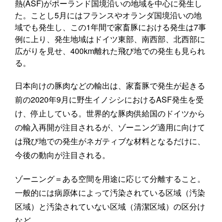
熱(ASF)がポーランド国境沿いの地域を中心に発生し
た。ことし5月にはフランスやオランダ国境沿いの地
域でも発生し、この1年間で家畜豚における発生は7事
例に上り、発生地域はドイツ東部、南西部、北西部に
広がりを見せ、400km離れた飛び地での発生も見られ
る。
日本向けの豚肉などの輸出は、家畜豚で発生が起きる
前の2020年9月に野生イノシシにおけるASF発生を受
け、停止している。世界的な豚肉供給国のドイツから
の輸入再開が注目されるが、ゾーニング適用に向けて
は飛び地での発生がネガティブな材料となるだけに、
今後の動向が注目される。
ゾーニング＝ある空間を用途に応じて分離すること。
一般的には病原体によって汚染されている区域（汚染
区域）と汚染されていない区域（清潔区域）の区分け
など。