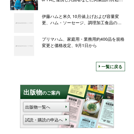
止などを注意喚起、外国人観光客の受入れ
再開で
伊藤ハムと米久 10月値上げおよび容量変
更、ハム・ソーセージ、調理加工食品の一
部で
プリマハム、家庭用・業務用約400品を規格
変更と価格改定、9月1日から
一覧に戻る
出版物
のご案内
出版物一覧へ
試読・購読の申込へ