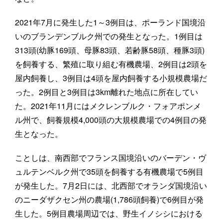
2021年7月に発生した1～3例目は、ポーランド国境沿
いのブランデンブルク州での発生となった。1例目は
313頭(幼豚169頭、母豚83頭、若齢豚58頭、種豚3頭)
を飼養する、繁殖に取り組む有機農場、2例目は2頭を
屋内飼養し、3例目は4頭を屋内飼養する小規模農場だ
った。2例目と3例目は3km離れた地点に所在してい
た。2021年11月にはメクレンブルク・フォアポンメ
ル州で、飼養規模4,000頭の大規模農場での4例目の発
生となった。
ことしは、南西部でフランス国境沿いのバーデン・ヴ
ュルテンベルク州で35頭を飼養する有機農場で5例目
が発生した。7月2日には、北西部でオランダ国境沿い
のニーダザクセン州の農場(1,786頭飼養)で6例目が発
生した。5例目農場周辺では、野生イノシシにおける