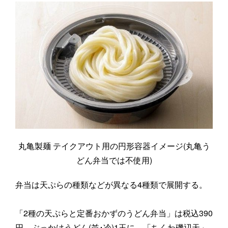
丸亀製麺 テイクアウト用の円形容器イメージ(丸亀う
どん弁当では不使用)
弁当は天ぷらの種類などが異なる4種類で展開する。
「2種の天ぷらと定番おかずのうどん弁当」は税込390
円。ぶっかけうどん(並･冷)1玉に、「ちくわ磯辺天」