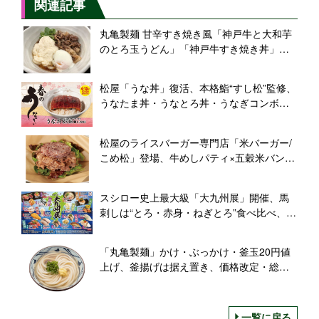
関連記事
丸亀製麺 甘辛すき焼き風「神戸牛と大和芋
のとろ玉うどん」「神戸牛すき焼き丼」発
売
松屋「うな丼」復活、本格鮨“すし松”監修、
うなたま丼・うなとろ丼・うなぎコンボ牛
めしも登場
松屋のライスバーガー専門店「米バーガー/
こめ松」登場、牛めしパティ×五穀米バンズ
×生姜タレ×タルタルソースなどメニュー32
通り、出前館でテスト販売
スシロー史上最大級「大九州展」開催、馬
刺しは“とろ・赤身・ねぎとろ”食べ比べ、一
本釣りかつお・サーモンマルゲリータなど
も展開
「丸亀製麺」かけ・ぶっかけ・釜玉20円値
上げ、釜揚げは据え置き、価格改定・総額
表示へ
一覧に戻る