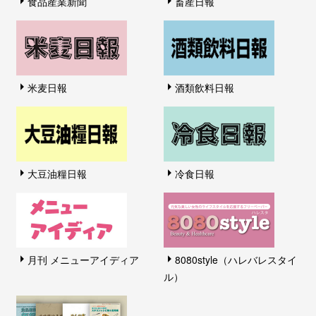
食品産業新聞
畜産日報
米麦日報
酒類飲料日報
大豆油糧日報
冷食日報
月刊 メニューアイディア
8080style（ハレバレスタイ
ル）