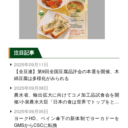
注目記事
2025年09月11日
【全豆連】第9回全国豆腐品評会の本選を開催、木
綿豆腐は多様化がみられる
2025年09月08日
農水省、輸出拡大に向けてコメ加工品試食会を開
催/小泉農水大臣「日本の食は世界でトップをとれ
る。米増産に向けて、米輸出需要の拡大を」
2025年09月05日
ヨークHD、ベイン傘下の新体制でヨーカドーを
GMSからCSCに転換