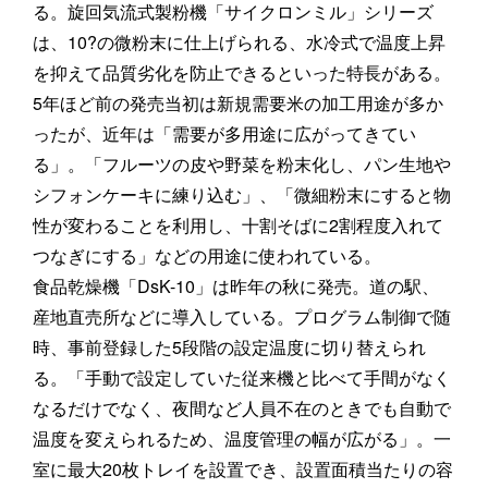
る。旋回気流式製粉機「サイクロンミル」シリーズ
は、10?の微粉末に仕上げられる、水冷式で温度上昇
を抑えて品質劣化を防止できるといった特長がある。
5年ほど前の発売当初は新規需要米の加工用途が多か
ったが、近年は「需要が多用途に広がってきてい
る」。「フルーツの皮や野菜を粉末化し、パン生地や
シフォンケーキに練り込む」、「微細粉末にすると物
性が変わることを利用し、十割そばに2割程度入れて
つなぎにする」などの用途に使われている。
食品乾燥機「DsK-10」は昨年の秋に発売。道の駅、
産地直売所などに導入している。プログラム制御で随
時、事前登録した5段階の設定温度に切り替えられ
る。「手動で設定していた従来機と比べて手間がなく
なるだけでなく、夜間など人員不在のときでも自動で
温度を変えられるため、温度管理の幅が広がる」。一
室に最大20枚トレイを設置でき、設置面積当たりの容