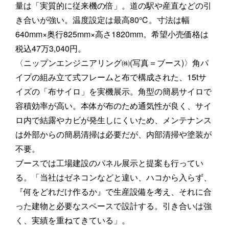
量は「実質的に従来機の倍」。道の駅や産直などの引
き合いが強い。温度設定は最高80℃。寸法は幅
640mm×奥行825mm×高さ1820mm。希望小売価格は
税込47万3,040円。
〈ニップンエンジニアリング㈱(写真＝ブース)〉角パ
イプの組み立て式フレームと布で構成された、15tサ
イズの「布サイロ」を実機展示。角型の簡易サイロで
容積効率が高い。本体が布のため通気性が良く、サイ
ロ内で結露やカビが発生しにくいため、メンテナンス
は外部からの簡易清掃は必要だが、内部清掃や塗装が
不要。
ブースでは工場建設のパネル展示と提案も行ってい
る。「当社はゼネコンなどと違い、ハコから入らず、
『何をどれだけ作るか』で生産設備を考え、それに合
った建物と必要なスペースで設計する。引き合いは強
く、実績を重ねてきている」。