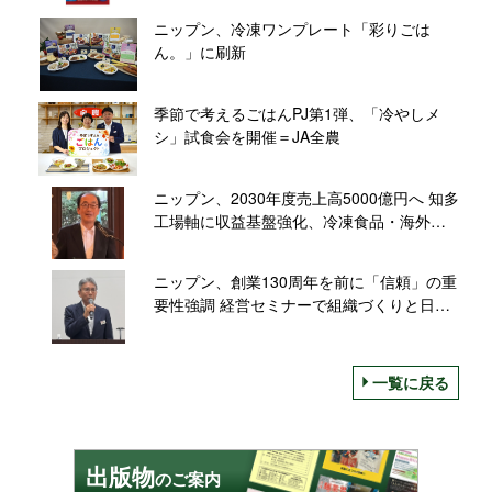
も
ニップン、冷凍ワンプレート「彩りごは
ん。」に刷新
季節で考えるごはんPJ第1弾、「冷やしメ
シ」試食会を開催＝JA全農
ニップン、2030年度売上高5000億円へ 知多
工場軸に収益基盤強化、冷凍食品・海外を
拡大
ニップン、創業130周年を前に「信頼」の重
要性強調 経営セミナーで組織づくりと日本
経済を講演
一覧に戻る
出版物
のご案内