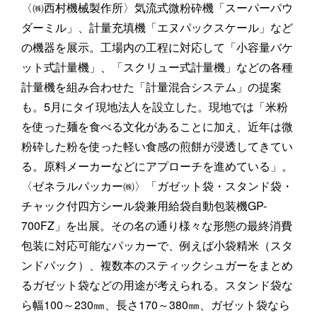
〈㈱西村機械製作所〉気流式微粉砕機「スーパーパウ
ダーミル」、計量充填機「エヌパックスケール」など
の機器を展示。工場内の工程に対応して「小容量バケ
ット式計量機」、「スクリュー式計量機」などの各種
計量機を組み合わせた「計量混合システム」の提案
も。5月にタイ現地法人を設立した。現地では「米粉
を使った麺を食べる文化があることに加え、近年は微
粉砕した粉を使った軽い食感の煎餅が浸透してきてい
る。原料メーカーなどにアプローチを進めている」。
〈ゼネラルパッカー㈱〉「ガゼット袋・スタンド袋・
チャック付四方シール袋兼用給袋自動包装機GP-
700FZ」を出展。その名の通り様々な形態の最終消費
包装に対応可能なパッカーで、例えば小袋精米（スタ
ンドパック）、複数本のスティックシュガーをまとめ
るガゼット袋などの用途が考えられる。スタンド袋な
ら幅100～230㎜、長さ170～380㎜、ガゼット袋なら