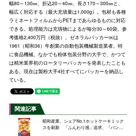
幅80～130㎜、折込20～40㎜、長さ170～300㎜と、
幅広く対応する（最大充填量は1,000g）。包材も各種
ラミネートフィルムからPETまであらゆるものに対応
できる。処理能力は充填物によるが毎分30～60袋。参
考価格2,400万円（税抜）。ゼネラルパッカー㈱は
1961（昭和36）年創業の自動包装機械製造業者。特
に食品機械、なかでも粉体包装分野の大手で、かつて
は精米業界初のロータリーパッカーを発表したことも
ある。現在は製粉大手4社すべてにパッカーを納品し
ている。
関連記事
昭和産業、シェアNo.1ホットケーキミック
スを刷新 「ふんわり感」追求、『パンど
ろぼう』グッズ当たるコラボキャンペーン