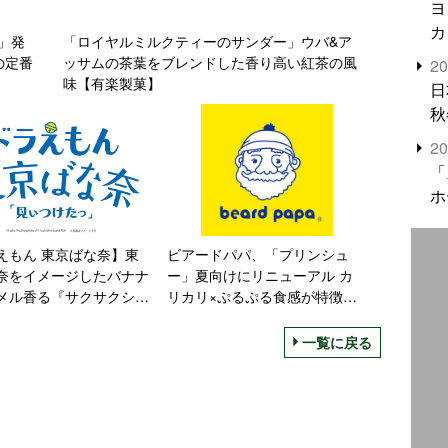
ヨ
カ
」発
「ロイヤルミルクティーのサンダー」ウバ&ア
の定番
ッサムの茶葉をブレンドした香り高い紅茶の風
2
味【有楽製菓】
日
秋
2
「
ホ
えもん 東京ばな奈】東
ビアードパパ、「プリンシュ
奈をイメージしたバナナ
ー」夏向けにリニューアル カ
メル香る『サクサクシュ
リカリ×ぷるぷる食感が特徴
ター』入りのスペシャル
【8月9日発売】
発売
一覧に戻る