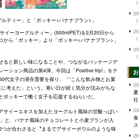
〈
2
グルティー」と「ポッキー<バナナブラン>」
〈
2
ーヨーグルティー」(500mlPET)を2月20日から
〈
コから「ポッキー」より「ポッキー<バナナブラン>」
2
〈
せると新しい味になることや、つながるパッケージデ
ン商品の第4弾。今回は「Positive trip!」をテ
お
30代女子の潜在需要を探り、「“こんな飲み物とお菓
2
素直に考えた」という。寒い日が続く気分が沈みがちな
夏
とポッキーで働く女子を応援するねらいだ。
社
2
アサイーエキスを加えたヨーグルト風味の甘酸っぱい
食
ー」と、バナナ風味のチョコレートと小麦ブランが入
ス
、2つが合わさると〝まるでアサイーボウルのような味
2