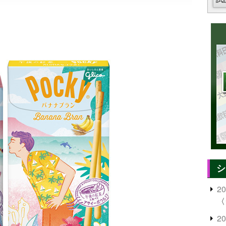
シ
2
〈
2