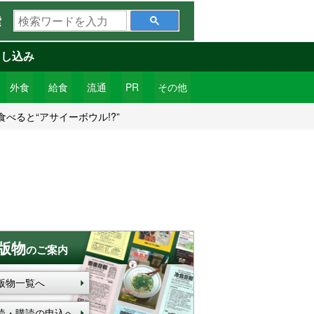
検
索
索
ワ
申し込み
ー
ド
外食
給食
流通
PR
その他
を
ると“アサイーボウル!?”
入
力
版物
のご案内
版物一覧へ
読・購読の申込へ