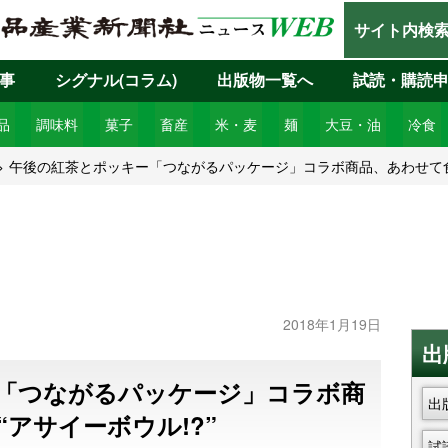
サイト内検
事
シグナル(コラム)
出版物一覧へ
試読・購読
品
調味料
菓子
畜産
米・麦
麺
大豆・油
冷食
午後の紅茶とポッキー「つながるパッケージ」コラボ商品、あわせて食べ
2018年1月19日
出
「つながるパッケージ」コラボ商
出
アサイーボウル!?”
試