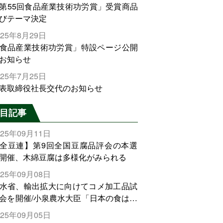
第55回食品産業技術功労賞」受賞商品
びテーマ決定
025年8月29日
食品産業技術功労賞」特設ページ公開
お知らせ
025年7月25日
表取締役社長交代のお知らせ
目記事
025年09月11日
全豆連】第9回全国豆腐品評会の本選
開催、木綿豆腐は多様化がみられる
025年09月08日
水省、輸出拡大に向けてコメ加工品試
会を開催/小泉農水大臣「日本の食は世
でトップをとれる。米増産に向けて、
025年09月05日
輸出需要の拡大を」