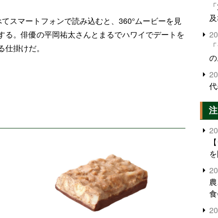
「
及
てスマートフォンで読み込むと、360°ムービーを見
する。俳優の平岡祐太さんとまるでハワイでデートを
2
「
る仕掛けだ。
の
2
代
注
2
【
を
2
農
食
界
2
米