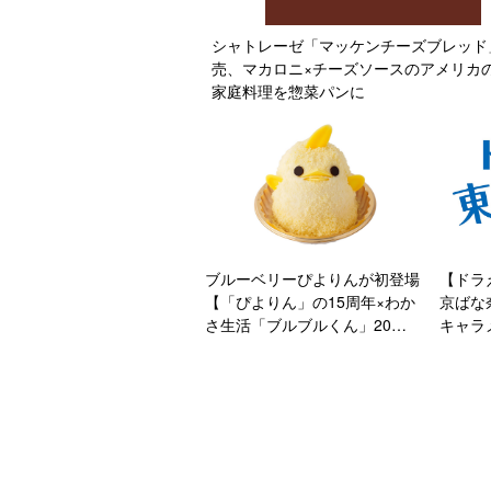
シャトレーゼ「マッケンチーズブレッド
売、マカロニ×チーズソースのアメリカ
家庭料理を惣菜パンに
ブルーベリーぴよりんが初登場
【ドラ
【「ぴよりん」の15周年×わか
京ばな
さ生活「ブルブルくん」20周
キャラ
年】
ガーバ
缶を新