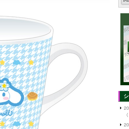
シ
2
〈
2