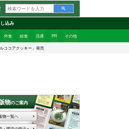
検
索
索
ワ
申し込み
ー
ド
外食
給食
流通
PR
その他
を
ールココアクッキー」発売
入
力
版物
のご案内
版物一覧へ
読・購読の申込へ