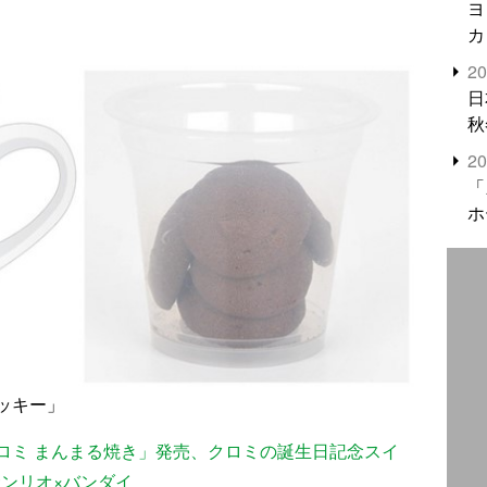
ヨ
カ
2
日
秋
2
「
ホ
ッキー」
ロミ まんまる焼き」発売、クロミの誕生日記念スイ
サンリオ×バンダイ