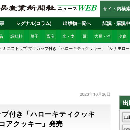
サイト内検
事
シグナル(コラム)
出版物一覧へ
試読・購読
品
調味料
菓子
畜産
米・麦
麺
大豆・油
冷食
ミニストップ マグカップ付き「ハローキティクッキー」「シナモロ
2023年10月26日
出
ップ付き「ハローキティクッキ
出
コアクッキー」発売
試