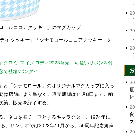
〈
2
〈
ロールココアクッキー」のマグカップ
2
〈
キティ クッキー」「シナモロールココアクッキー」を
2
〈
クロミ･マイメロディ2023発売、可愛いリボンを付
お
念で登場/バンダイ
2
」と「シナモロール」のオリジナルマグカップに入っ
夏
時間は店舗により異なる。販売期間は11月8日まで。納
社
次第、販売を終了する。
2
食
、ネコをモチーフとするキャラクター。1974年に
ス
える。サンリオでは2023年11月から、50周年記念施策
2