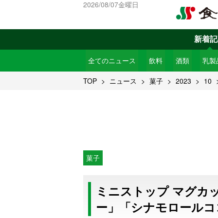
2026/08/07金曜日
新着記
全てのニュース
飲料
酒類
乳製
TOP
ニュース
菓子
2023
10
菓子
ミニストップ マグカ
ー」「シナモロールコ