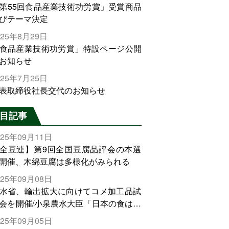
第55回食品産業技術功労賞」受賞商品
びテーマ決定
025年8月29日
食品産業技術功労賞」特設ページ公開
お知らせ
025年7月25日
表取締役社長交代のお知らせ
目記事
025年09月11日
全豆連】第9回全国豆腐品評会の本選
開催、木綿豆腐は多様化がみられる
025年09月08日
水省、輸出拡大に向けてコメ加工品試
会を開催/小泉農水大臣「日本の食は世
でトップをとれる。米増産に向けて、
025年09月05日
輸出需要の拡大を」