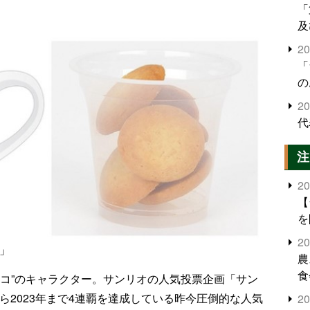
「
及
2
「
の
2
代
注
2
【
を
2
」
農
食
のコ”のキャラクター。サンリオの人気投票企画「サン
界
から2023年まで4連覇を達成している昨今圧倒的な人気
2
米