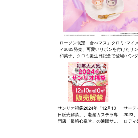
ローソン限定「食べマス」クロミ･マイ
ィ2023発売、可愛いリボンを付けたサ
和菓子、クロミ誕生日記念で登場/バン
サンリオ福袋2024年「12月10
サーテ
日販売解禁」、老舗カステラ専
202
門店「長崎心泉堂」の通販サイ
ロディ
トに準備ページ掲載
き“す
ディズ