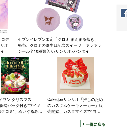
メロデ
セブンイレブン限定「クロミ まんまる焼き」
ンリオ
発売、クロミの誕生日記念スイーツ、キラキラ
ダイ
シール全10種類入り/サンリオ×バンダイ
ィワン クリスマス
Cake.jp×サンリオ「推しのため
3、保冷バッグ付き“マイメ
のカスタムケーキメーカー」販
&クロミ”、ぬいぐるみ付
売開始、カスタマイズで“自分
みっコぐらし”ポケモンや
だけ”の推し活ケーキ作れる、
ニー100周年のアイスク
ハローキティ･シナモロール･ポ
一覧に戻る