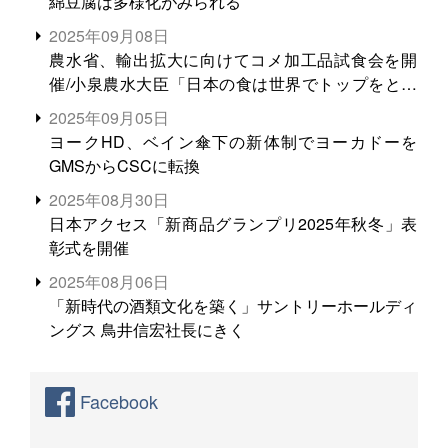
綿豆腐は多様化がみられる
2025年09月08日
農水省、輸出拡大に向けてコメ加工品試食会を開
催/小泉農水大臣「日本の食は世界でトップをとれ
る。米増産に向けて、米輸出需要の拡大を」
2025年09月05日
ヨークHD、ベイン傘下の新体制でヨーカドーを
GMSからCSCに転換
2025年08月30日
日本アクセス「新商品グランプリ2025年秋冬」表
彰式を開催
2025年08月06日
「新時代の酒類文化を築く」サントリーホールディ
ングス 鳥井信宏社長にきく
Facebook