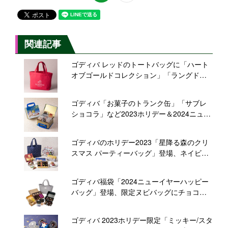
関連記事
ゴディバ レッドのトートバッグに「ハート
オブゴールドコレクション」「ラングドシ
ャクッキーアソートメント」、“リニューア
ル記念セット”オンライン限定販売
ゴディバ「お菓子のトランク缶」「サブレ
ショコラ」など2023ホリデー＆2024ニュー
イヤー限定焼き菓子、11月から順次展開
ゴディバのホリデー2023「星降る森のクリ
スマス パーティーバッグ」登場、ネイビー
のトートバッグにチョコレート・焼き菓子
など
ゴディバ福袋「2024ニューイヤーハッピー
バッグ」登場、限定ヌビバッグにチョコレ
ートやクッキーなど、西武そごうオンライ
ン「e.デパート福袋大市」で予約販売
ゴディバ 2023ホリデー限定「ミッキー/スタ