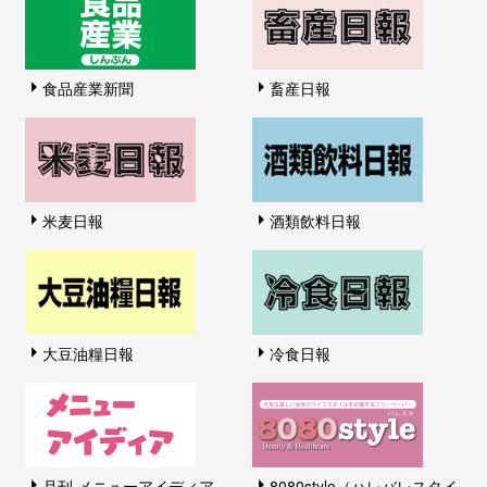
食品産業新聞
畜産日報
米麦日報
酒類飲料日報
大豆油糧日報
冷食日報
月刊 メニューアイディア
8080style（ハレバレスタイ