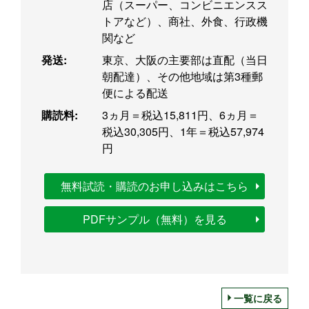
店（スーパー、コンビニエンスス
トアなど）、商社、外食、行政機
関など
発送:
東京、大阪の主要部は直配（当日
朝配達）、その他地域は第3種郵
便による配送
購読料:
3ヵ月＝税込15,811円、6ヵ月＝
税込30,305円、1年＝税込57,974
円
無料試読・購読のお申し込みはこちら
PDFサンプル（無料）を見る
一覧に戻る