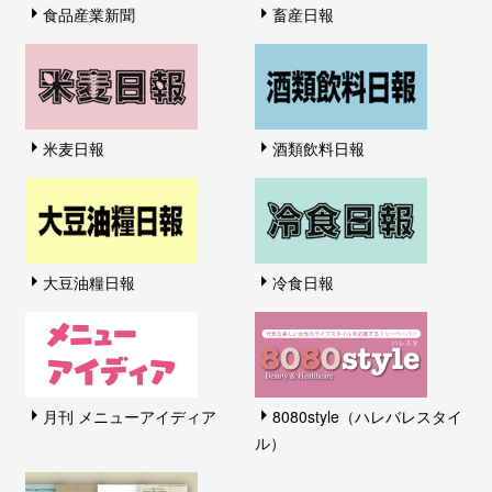
食品産業新聞
畜産日報
米麦日報
酒類飲料日報
大豆油糧日報
冷食日報
月刊 メニューアイディア
8080style（ハレバレスタイ
ル）