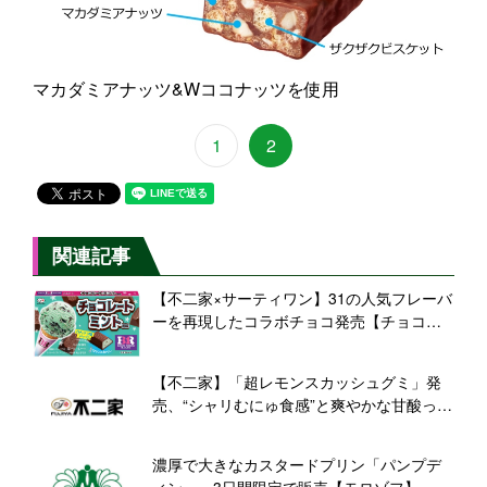
マカダミアナッツ&Wココナッツを使用
1
2
関連記事
【不二家×サーティワン】31の人気フレーバ
ーを再現したコラボチョコ発売【チョコミ
ント・ポッピングシャワー】
【不二家】「超レモンスカッシュグミ」発
売、“シャリむにゅ食感”と爽やかな甘酸っぱ
さ
濃厚で大きなカスタードプリン「パンプデ