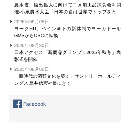
農水省、輸出拡大に向けてコメ加工品試食会を開
催/小泉農水大臣「日本の食は世界でトップをとれ
る。米増産に向けて、米輸出需要の拡大を」
2025年09月05日
ヨークHD、ベイン傘下の新体制でヨーカドーを
GMSからCSCに転換
2025年08月30日
日本アクセス「新商品グランプリ2025年秋冬」表
彰式を開催
2025年08月06日
「新時代の酒類文化を築く」サントリーホールディ
ングス 鳥井信宏社長にきく
Facebook