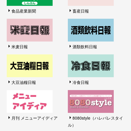
食品産業新聞
畜産日報
米麦日報
酒類飲料日報
大豆油糧日報
冷食日報
月刊 メニューアイディア
8080style（ハレバレスタイ
ル）