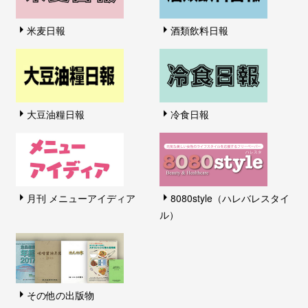
米麦日報
酒類飲料日報
大豆油糧日報
冷食日報
月刊 メニューアイディア
8080style（ハレバレスタイ
ル）
その他の出版物