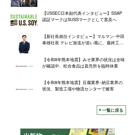
【USSEC日本副代表インタビュー】SSAP
認証マークはSUSSマークとして普及へ
【新社長就任インタビュー】マルマン･中田
泰雄社長 テレビ放送が追い風に、最終工程
の機械化で「国産生 減塩 20%」新規需要に
応える
【令和8年熊本地震】みそ業界の状況は全味
が確認中、松合食品は直売所を臨時休業
【令和8年熊本地震】豆腐業界･納豆業界の
状況、製造工場や物流センターで被害
一覧に戻る