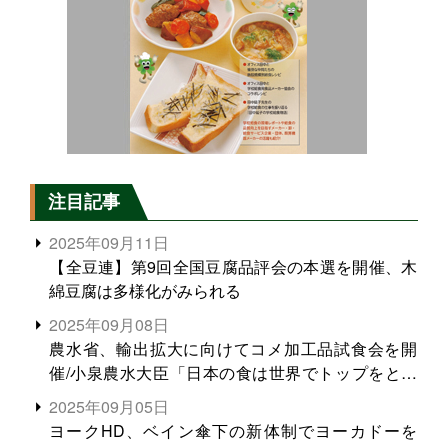
注目記事
2025年09月11日
【全豆連】第9回全国豆腐品評会の本選を開催、木
綿豆腐は多様化がみられる
2025年09月08日
農水省、輸出拡大に向けてコメ加工品試食会を開
催/小泉農水大臣「日本の食は世界でトップをとれ
る。米増産に向けて、米輸出需要の拡大を」
2025年09月05日
ヨークHD、ベイン傘下の新体制でヨーカドーを