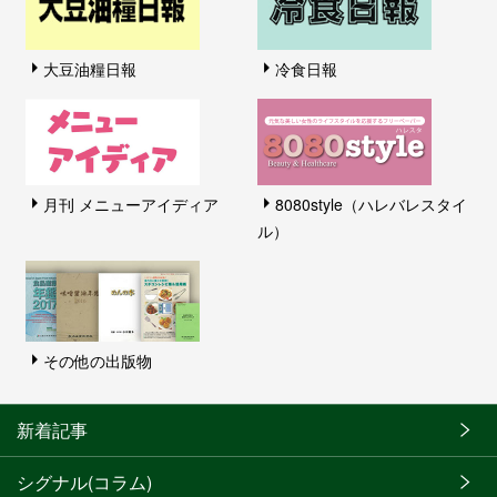
大豆油糧日報
冷食日報
月刊 メニューアイディア
8080style（ハレバレスタイ
ル）
その他の出版物
新着記事
シグナル(コラム)