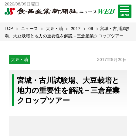
出版物一覧へ
2026/08/09日曜日
試読・購読申し込み
MENU
TOP
ニュース
大豆・油
2017
09
宮城・古川試験
場、大豆栽培と地力の重要性を解説－三倉産業クロップツアー
大豆・油
2017年9月20日
宮城・古川試験場、大豆栽培と
地力の重要性を解説－三倉産業
クロップツアー