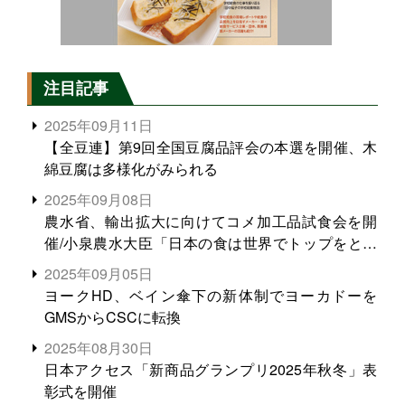
注目記事
2025年09月11日
【全豆連】第9回全国豆腐品評会の本選を開催、木
綿豆腐は多様化がみられる
2025年09月08日
農水省、輸出拡大に向けてコメ加工品試食会を開
催/小泉農水大臣「日本の食は世界でトップをとれ
る。米増産に向けて、米輸出需要の拡大を」
2025年09月05日
ヨークHD、ベイン傘下の新体制でヨーカドーを
GMSからCSCに転換
2025年08月30日
日本アクセス「新商品グランプリ2025年秋冬」表
彰式を開催