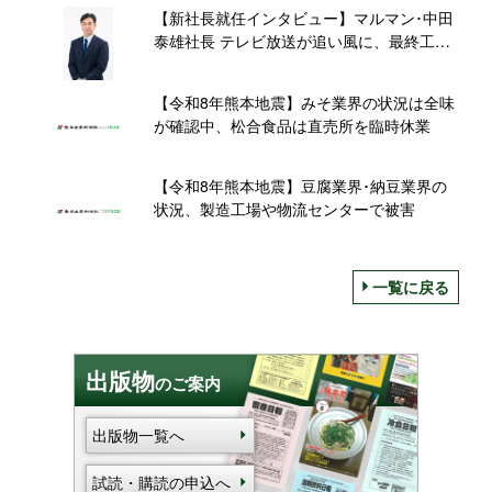
【新社長就任インタビュー】マルマン･中田
泰雄社長 テレビ放送が追い風に、最終工程
の機械化で「国産生 減塩 20%」新規需要に
応える
【令和8年熊本地震】みそ業界の状況は全味
が確認中、松合食品は直売所を臨時休業
【令和8年熊本地震】豆腐業界･納豆業界の
状況、製造工場や物流センターで被害
一覧に戻る
出版物
のご案内
出版物一覧へ
試読・購読の申込へ