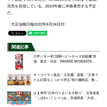
完売を目指している。2023年春に本格発売する予定
だ。
〈大豆油糧日報2022年8月24日付〉
関連記事
六甲バター初“QBBベビーチーズ自販機”登
場、東京・渋谷「RAYARD MIYASHITA
PARK」に9月まで
キッコーマン食品「大豆麺」提案、“主食で
たん白質をしっかり摂る”初の麺商品、数年
後に10億円規模に/福田大悟マネジャーに聞
く開発秘話
はま寿司“日本のうまいネタ祭り”、北海道産
「こぼれいくらつつみ」宮城県産「大切り
金華〆さば」など各地の厳選ネタ登場、