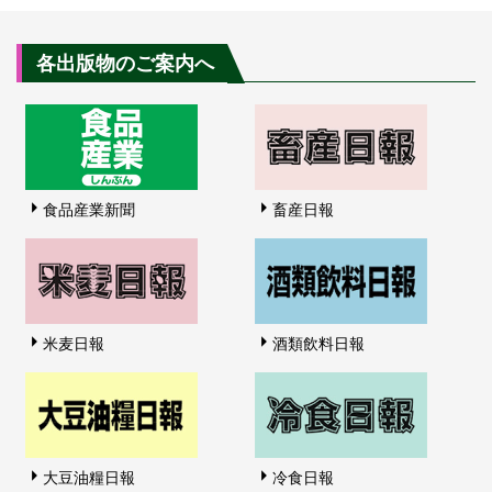
各出版物のご案内へ
食品産業新聞
畜産日報
米麦日報
酒類飲料日報
大豆油糧日報
冷食日報