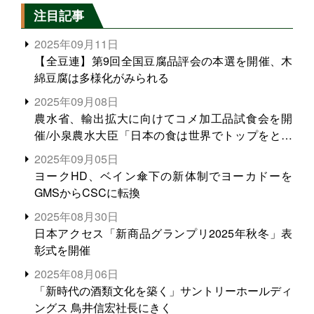
注目記事
2025年09月11日
【全豆連】第9回全国豆腐品評会の本選を開催、木
綿豆腐は多様化がみられる
2025年09月08日
農水省、輸出拡大に向けてコメ加工品試食会を開
催/小泉農水大臣「日本の食は世界でトップをとれ
る。米増産に向けて、米輸出需要の拡大を」
2025年09月05日
ヨークHD、ベイン傘下の新体制でヨーカドーを
GMSからCSCに転換
2025年08月30日
日本アクセス「新商品グランプリ2025年秋冬」表
彰式を開催
2025年08月06日
「新時代の酒類文化を築く」サントリーホールディ
ングス 鳥井信宏社長にきく