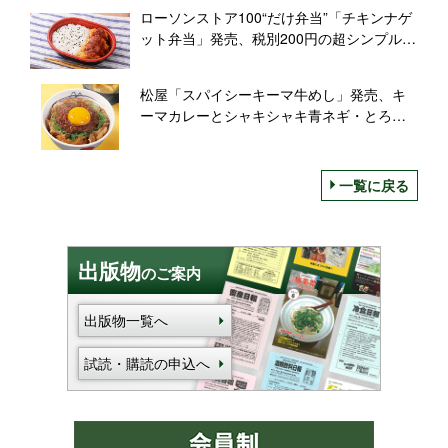
「カントリーマアムパルフェ」も
ローソンストア100“だけ弁当”「チキンナゲ
ット弁当」発売、税別200円の超シンプル弁
当、ご飯のおかずに“アリか?ナシか?”のシリ
ーズ第5弾
松屋「スパイシーキーマ牛めし」発売、キ
ーマカレーとシャキシャキ青ネギ・とろ～
り卵黄をトッピング、「元祖“カレギュウ”に
対抗」
一覧に戻る
出版物
のご案内
出版物一覧へ
試読・購読の申込へ