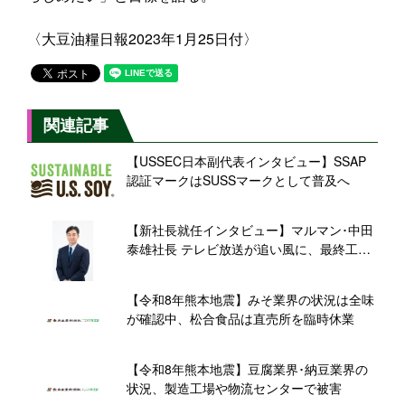
〈大豆油糧日報2023年1月25日付〉
関連記事
【USSEC日本副代表インタビュー】SSAP
認証マークはSUSSマークとして普及へ
【新社長就任インタビュー】マルマン･中田
泰雄社長 テレビ放送が追い風に、最終工程
の機械化で「国産生 減塩 20%」新規需要に
応える
【令和8年熊本地震】みそ業界の状況は全味
が確認中、松合食品は直売所を臨時休業
【令和8年熊本地震】豆腐業界･納豆業界の
状況、製造工場や物流センターで被害