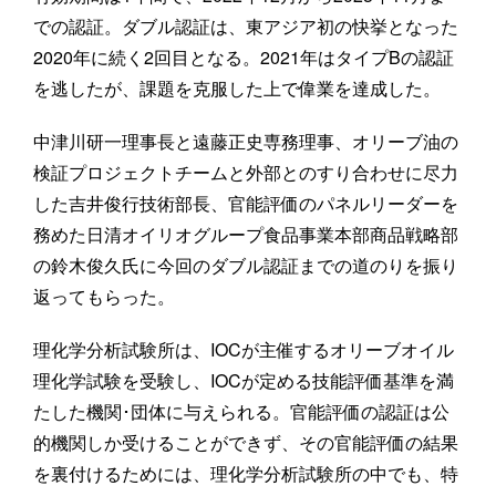
での認証。ダブル認証は、東アジア初の快挙となった
2020年に続く2回目となる。2021年はタイプBの認証
を逃したが、課題を克服した上で偉業を達成した。
中津川研一理事長と遠藤正史専務理事、オリーブ油の
検証プロジェクトチームと外部とのすり合わせに尽力
した吉井俊行技術部長、官能評価のパネルリーダーを
務めた日清オイリオグループ食品事業本部商品戦略部
の鈴木俊久氏に今回のダブル認証までの道のりを振り
返ってもらった。
理化学分析試験所は、IOCが主催するオリーブオイル
理化学試験を受験し、IOCが定める技能評価基準を満
たした機関･団体に与えられる。官能評価の認証は公
的機関しか受けることができず、その官能評価の結果
を裏付けるためには、理化学分析試験所の中でも、特