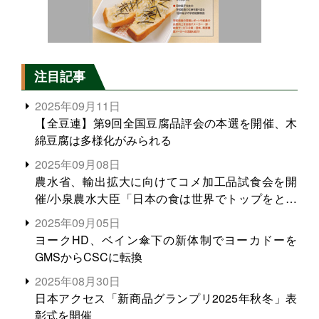
注目記事
2025年09月11日
【全豆連】第9回全国豆腐品評会の本選を開催、木
綿豆腐は多様化がみられる
2025年09月08日
農水省、輸出拡大に向けてコメ加工品試食会を開
催/小泉農水大臣「日本の食は世界でトップをとれ
る。米増産に向けて、米輸出需要の拡大を」
2025年09月05日
ヨークHD、ベイン傘下の新体制でヨーカドーを
GMSからCSCに転換
2025年08月30日
日本アクセス「新商品グランプリ2025年秋冬」表
彰式を開催