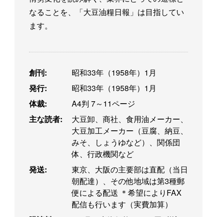
なることを、「大豆油糧日報」は目指してい
ます。
創刊:
昭和33年（1958年）1月
発行:
昭和33年（1958年）1月
体裁:
A4判 7～11ページ
主な読者:
大豆卸、商社、食用油メーカー、
大豆加工メーカー（豆腐、納豆、
みそ、しょうゆなど）、関係団
体、行政機関など
発送:
東京、大阪の主要部は直配（当日
朝配達）、その他地域は第3種郵
便による配送 ＊希望によりFAX
配信も行います（実費加算）