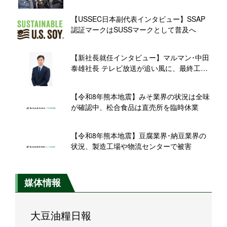
【USSEC日本副代表インタビュー】SSAP
認証マークはSUSSマークとして普及へ
【新社長就任インタビュー】マルマン･中田
泰雄社長 テレビ放送が追い風に、最終工程
の機械化で「国産生 減塩 20%」新規需要に
応える
【令和8年熊本地震】みそ業界の状況は全味
が確認中、松合食品は直売所を臨時休業
【令和8年熊本地震】豆腐業界･納豆業界の
状況、製造工場や物流センターで被害
媒体情報
大豆油糧日報