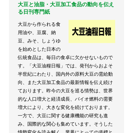
大豆と油脂・大豆加工食品の動向を伝え
る日刊専門紙
大豆から作られる食
用油や、豆腐、納
豆、みそ、しょうゆ
を始めとした日本の
伝統食品は、毎日の食卓に欠かせないもので
す。「大豆油糧日報」では、発刊からおよそ
半世紀にわたり、国内外の原料大豆の需給動
向、また大豆加工食品の最新情報を伝え続け
ております。昨今の大豆を巡る情勢は、世界
的な人口増大と経済成長、バイオ燃料の需要
増大により、大きな変化を続けております。
一方で、大豆に関する健康機能の研究も進
み、国際的な関心も集めています。そうした
情勢変化を読み解く、業界にとっての道標と