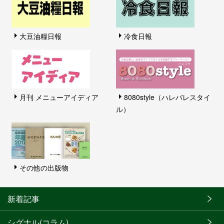
大豆油糧日報
冷食日報
月刊 メニューアイディア
8080style（ハレバレスタイ
ル）
その他の出版物
新着記事
シグナル(コラム)