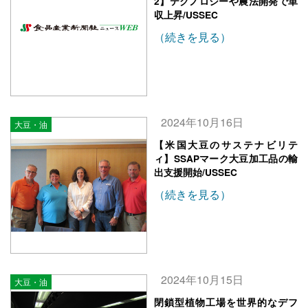
2】テクノロジーや農法開発で単
収上昇/USSEC
（続きを見る）
2024年10月16日
大豆・油
【米国大豆のサステナビリテ
ィ】SSAPマーク大豆加工品の輸
出支援開始/USSEC
（続きを見る）
2024年10月15日
大豆・油
閉鎖型植物工場を世界的なデフ