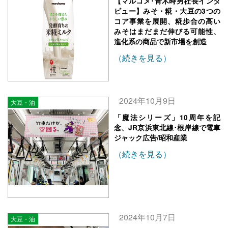
【マルコメ･青木時男社長インタ
ビュー】みそ・糀・大豆の3つの
コア事業を展開、糀歩合の高い
みそはまだまだ伸びる可能性、
進化系の商品で新市場を創造
（続きを見る）
2024年10月9日
大豆・油
「魔法シリーズ」10周年を記
念、JR京浜東北線･根岸線で電車
ジャック広告/昭和産業
（続きを見る）
2024年10月7日
大豆・油