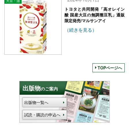
大豆・油
トヨタと共同開発「高オレイン
酸 国産大豆の無調整豆乳」通販
限定発売/マルサンアイ
（続きを見る）
TOPページへ
出版物
のご案内
出版物一覧へ
試読・購読の申込へ