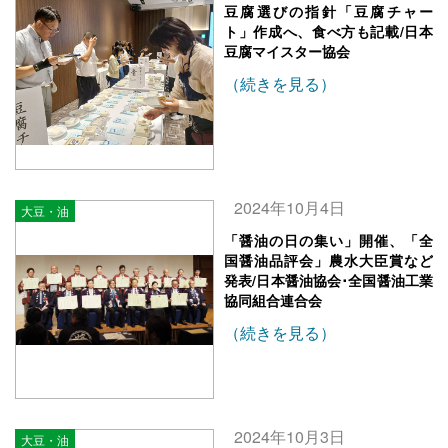
豆腐選びの指針「豆腐チャー
ト」作成へ、食べ方も記載/日本
豆腐マイスター協会
（続きを見る）
2024年10月4日
大豆・油
「醤油の日の集い」開催、「全
国醤油品評会」農水大臣賞など
発表/日本醤油協会･全国醤油工業
協同組合連合会
（続きを見る）
2024年10月3日
大豆・油