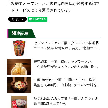
上板橋でオープンした。現在は白根氏が経営する誠フ
ードサービスにより運営されている。
関連記事
セブンプレミアム「蒙古タンメン中本 極豚
ラーメン激辛 豚骨味噌」発売、“北極ラーメ
ン”ベースの濃厚とんこつスープ
完売続出「一蘭」初のカップラーメン、
「企業秘密が詰まったこだわりの味」開発
秘話とは
一蘭 初のカップ麺「一蘭とんこつ」発売、
具無しで490円、「純粋にラーメンの味を楽
しんで」
品切れ続出のカップ麺「一蘭とんこつ」通
販再開は3月上旬から