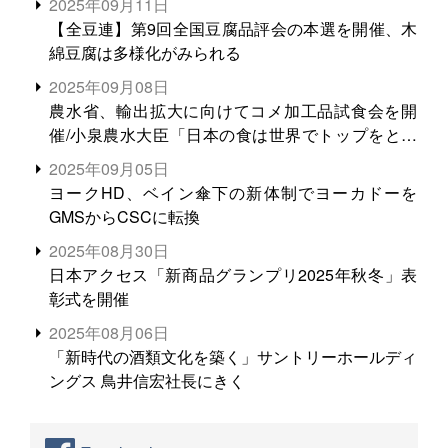
2025年09月11日
【全豆連】第9回全国豆腐品評会の本選を開催、木
綿豆腐は多様化がみられる
2025年09月08日
農水省、輸出拡大に向けてコメ加工品試食会を開
催/小泉農水大臣「日本の食は世界でトップをとれ
る。米増産に向けて、米輸出需要の拡大を」
2025年09月05日
ヨークHD、ベイン傘下の新体制でヨーカドーを
GMSからCSCに転換
2025年08月30日
日本アクセス「新商品グランプリ2025年秋冬」表
彰式を開催
2025年08月06日
「新時代の酒類文化を築く」サントリーホールディ
ングス 鳥井信宏社長にきく