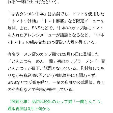
れる”一杯に仕上げたという。
「蒙古タンメン中本」は店舗でも、トマトを使用した
「トマトつけ麺」「トマト麻婆」など限定メニューを
展開。また、SNSなどで、“中本”のカップ麺にトマト
を入れたアレンジメニューが話題となるなど、「中本
×トマト」の組み合わせは根強い人気を得ている。
有名ラーメン店のカップ麺では2月15日に登場した
「とんこつらーめん 一蘭」初のカップラーメン「一蘭
とんこつ」が目下、話題となっている。具材無しであ
りながら税込490円という強気価格にも関わらず、
SNSなどで反響を呼び、一蘭の店舗や公式通販、多く
の小売店などで完売が発生している。
〈関連記事〉品切れ続出のカップ麺「一蘭とんこつ」
通販再開は3月上旬から