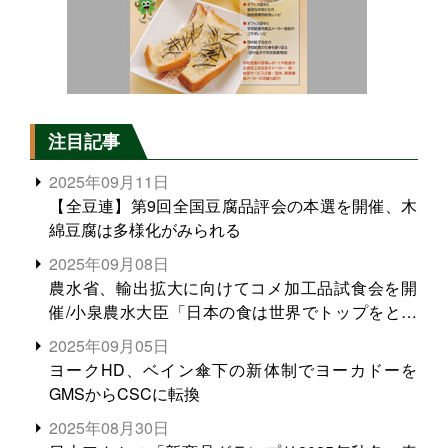
注目記事
2025年09月11日
【全豆連】第9回全国豆腐品評会の本選を開催、木
綿豆腐は多様化がみられる
2025年09月08日
農水省、輸出拡大に向けてコメ加工品試食会を開
催/小泉農水大臣「日本の食は世界でトップをとれ
る。米増産に向けて、米輸出需要の拡大を」
2025年09月05日
ヨークHD、ベイン傘下の新体制でヨーカドーを
GMSからCSCに転換
2025年08月30日