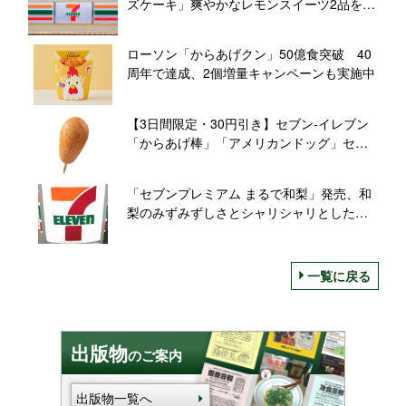
ズケーキ」爽やかなレモンスイーツ2品を発
売【セブン‐イレブン】
ローソン「からあげクン」50億食突破 40
周年で達成、2個増量キャンペーンも実施中
【3日間限定・30円引き】セブン‐イレブン
「からあげ棒」「アメリカンドッグ」セー
ル開催
「セブンプレミアム まるで和梨」発売、和
梨のみずみずしさとシャリシャリとした食
感･味わいをアイスで表現
一覧に戻る
出版物
のご案内
出版物一覧へ