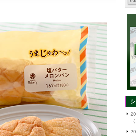
シ
2
〈
2