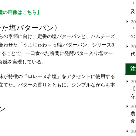
「
及
種の画像はこちら】
2
せた塩バターパン〉
「
らの季節に向け、定番の塩バターパンと、ハムチーズ
の
合わせた「うまじゅわ～っ!塩バターパン」シリーズ3
2
せることで、一口食べた瞬間に発酵バター入り塩マー
代
な食感を実現している。
注
味が特徴の『ロレーヌ岩塩』をアクセントに使用する
2
立てた。バターの香りとともに、シンプルながらも本
【
を
2
ン
農
食
界
2
米