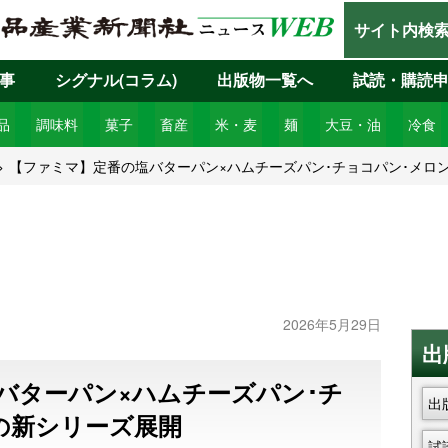
サイト内検
事
シグナル(コラム)
出版物一覧へ
試読・購読
品
調味料
菓子
畜産
米・麦
麺
大豆・油
冷食
【ファミマ】定番の塩バターパン×ハムチーズパン･チョコパン･メロ
2026年5月29日
出
バターパン×ハムチーズパン･チ
出
の新シリーズ展開
試