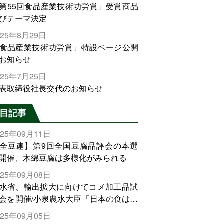
第55回食品産業技術功労賞」受賞商品
びテーマ決定
025年8月29日
食品産業技術功労賞」特設ページ公開
お知らせ
025年7月25日
表取締役社長交代のお知らせ
目記事
025年09月11日
全豆連】第9回全国豆腐品評会の本選
開催、木綿豆腐は多様化がみられる
025年09月08日
水省、輸出拡大に向けてコメ加工品試
会を開催/小泉農水大臣「日本の食は世
でトップをとれる。米増産に向けて、
025年09月05日
輸出需要の拡大を」