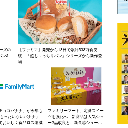
ーズの
【ファミマ】発売から13日で累計533万食突
パン&
破 「超も～っちりパン」シリーズから新作登
場
チョコバナナ」が今年も
ファミリーマート、定番スイー
「もったいないバナナ」
ツを強化へ 新商品は人気シュ
ておいしく食品ロス削減
ー2品改良と、新食感シュー2