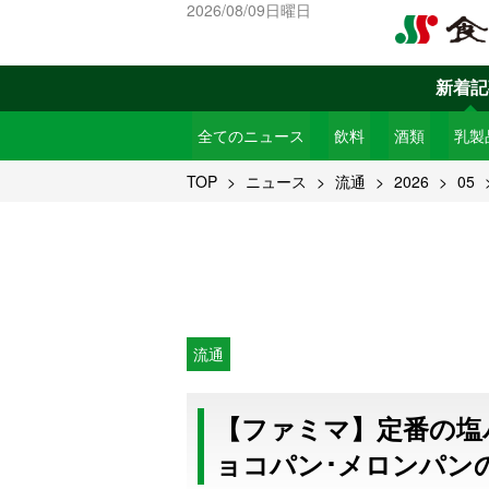
2026/08/09日曜日
新着記
全てのニュース
飲料
酒類
乳製
TOP
ニュース
流通
2026
05
流通
【ファミマ】定番の塩
ョコパン･メロンパン