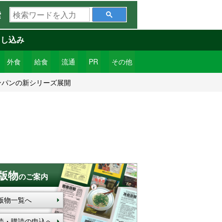
検
索
索
ワ
申し込み
ー
ド
外食
給食
流通
PR
その他
を
ンパンの新シリーズ展開
入
力
版物
のご案内
版物一覧へ
読・購読の申込へ