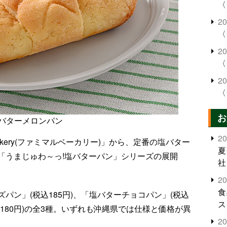
〈
2
〈
2
〈
2
〈
お
バターメロンパン
2
ery(ファミマルベーカリー)」から、定番の塩バター
夏
「うまじゅわ～っ!塩バターパン」シリーズの展開
社
2
食
パン」(税込185円)、「塩バターチョコパン」(税込
ス
込180円)の全3種。いずれも沖縄県では仕様と価格が異
2