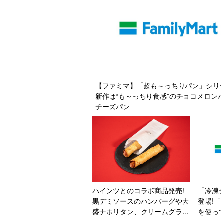
【ファミマ】「超も～っちりパン」シリ
新作は“も～っちり食感”のチョコメロン
チーズパン
ハインツとのコラボ商品発売!
「冷凍
黒デミソースのハンバーグや大
登場!
盛ナポリタン、クリームグラタ
を使っ