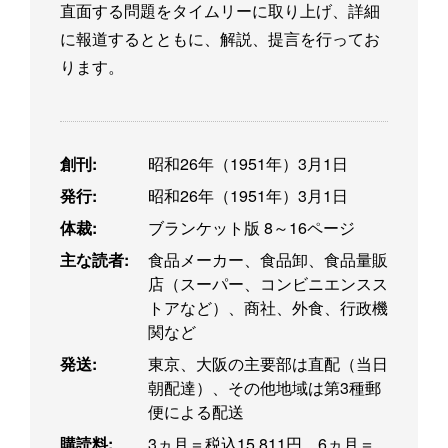
直面する問題をタイムリーに取り上げ、詳細
に報道するとともに、解説、提言を行ってお
ります。
創刊:
昭和26年（1951年）3月1日
発行:
昭和26年（1951年）3月1日
体裁:
ブランケット版 8～16ページ
主な読者:
食品メーカー、食品卸、食品量販
店（スーパー、コンビニエンスス
トアなど）、商社、外食、行政機
関など
発送:
東京、大阪の主要部は直配（当日
朝配達）、その他地域は第3種郵
便による配送
購読料:
3ヵ月＝税込15,811円、6ヵ月＝