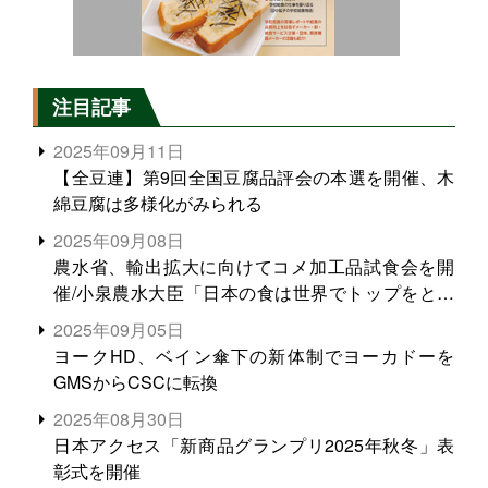
注目記事
2025年09月11日
【全豆連】第9回全国豆腐品評会の本選を開催、木
綿豆腐は多様化がみられる
2025年09月08日
農水省、輸出拡大に向けてコメ加工品試食会を開
催/小泉農水大臣「日本の食は世界でトップをとれ
る。米増産に向けて、米輸出需要の拡大を」
2025年09月05日
ヨークHD、ベイン傘下の新体制でヨーカドーを
GMSからCSCに転換
2025年08月30日
日本アクセス「新商品グランプリ2025年秋冬」表
彰式を開催