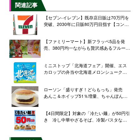
関連記事
【セブン-イレブン】既存店日販は70万円を
突破、2030年に日販80万円目指す【コンビ
ニ各社動向 #1】
【ファミリーマート】新フラッペ5品を発
売、380円均一ながらも贅沢感あるフルーツ
使用
ミニストップ「北海道フェア」開催、エス
カロップの弁当や北海道メロンシュークリ
ームなどをラインアップ
ローソン「盛りすぎ！どらもっち」発売
あんこ＆ホイップ51％増量、ちゃんぽん・
チャーシューマヨおにぎりも
【4日間限定】対象の「冷たい麺」が50円引
き 冷し中華やざるそば、冷製パスタなど /
セブン‐イレブン