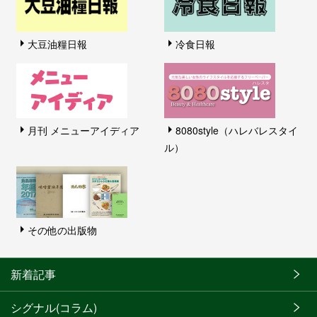
大豆油糧日報
冷食日報
月刊 メニューアイディア
8080style（ハレバレスタイ
ル）
その他の出版物
新着記事
シグナル(コラム)