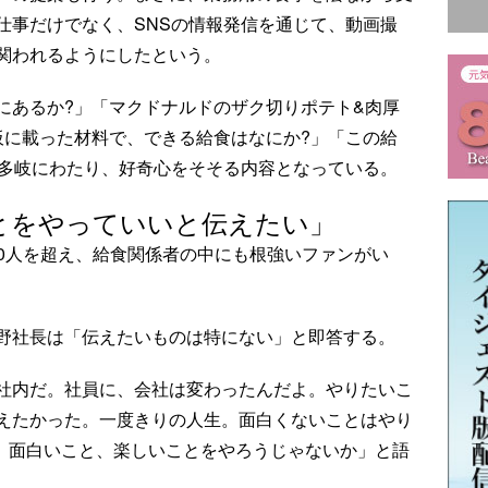
仕事だけでなく、SNSの情報発信を通じて、動画撮
も関われるようにしたという。
にあるか?」「マクドナルドのザク切りポテト&肉厚
板に載った材料で、できる給食はなにか?」「この給
は多岐にわたり、好奇心をそそる内容となっている。
とをやっていいと伝えたい」
600人を超え、給食関係者の中にも根強いファンがい
野社長は「伝えたいものは特にない」と即答する。
社内だ。社員に、会社は変わったんだよ。やりたいこ
えたかった。一度きりの人生。面白くないことはやり
て、面白いこと、楽しいことをやろうじゃないか」と語