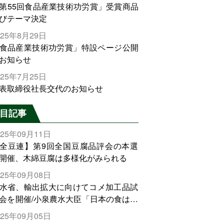
第55回食品産業技術功労賞」受賞商品
びテーマ決定
025年8月29日
食品産業技術功労賞」特設ページ公開
お知らせ
025年7月25日
表取締役社長交代のお知らせ
目記事
025年09月11日
全豆連】第9回全国豆腐品評会の本選
開催、木綿豆腐は多様化がみられる
025年09月08日
水省、輸出拡大に向けてコメ加工品試
会を開催/小泉農水大臣「日本の食は世
でトップをとれる。米増産に向けて、
025年09月05日
輸出需要の拡大を」