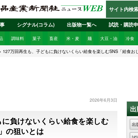
サイト内検
事
シグナル(コラム)
出版物一覧へ
試読・購読
品
調味料
菓子
畜産
米・麦
麺
大豆・油
冷食
127万回再生も、子どもに負けないくらい給食を楽しむSNS「給食お
2026年6月3日
出
どもに負けないくらい給食を楽しむ
出
ず」の狙いとは
試