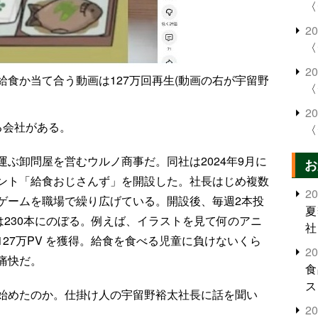
〈
2
〈
2
食か当て合う動画は127万回再生(動画の右が宇留野
〈
2
る会社がある。
〈
ぶ卸問屋を営むウルノ商事だ。同社は2024年9月に
お
式アカウント「給食おじさんず」を開設した。社長はじめ複数
2
ゲームを職場で繰り広げている。開設後、毎週2本投
夏
は230本にのぼる。例えば、イラストを見て何のアニ
社
27万PV を獲得。給食を食べる児童に負けないくら
2
痛快だ。
食
ス
始めたのか。仕掛け人の宇留野裕太社長に話を聞い
2