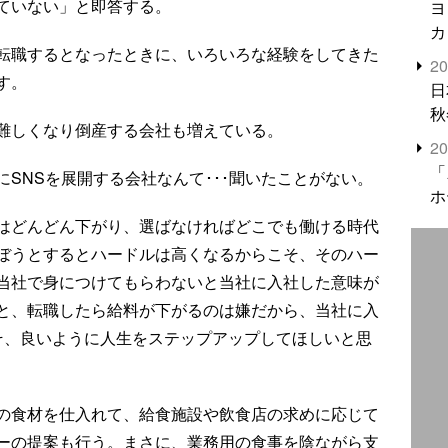
ていない」と即答する。
ヨ
カ
転職するとなったときに、いろいろな経験をしてきた
2
す。
日
秋
難しくなり倒産する会社も増えている。
2
「
SNSを展開する会社なんて･･･聞いたことがない。
ホ
はどんどん下がり、選ばなければどこでも働ける時代
ぼうとするとハードルは高くなるからこそ、そのハー
当社で身につけてもらわないと当社に入社した意味が
と、転職したら給料が下がるのは嫌だから、当社に入
そ、良いように人生をステップアップしてほしいと思
の食材を仕入れて、給食施設や飲食店の求めに応じて
ーの提案も行う。まさに、業務用の食事を陰ながら支