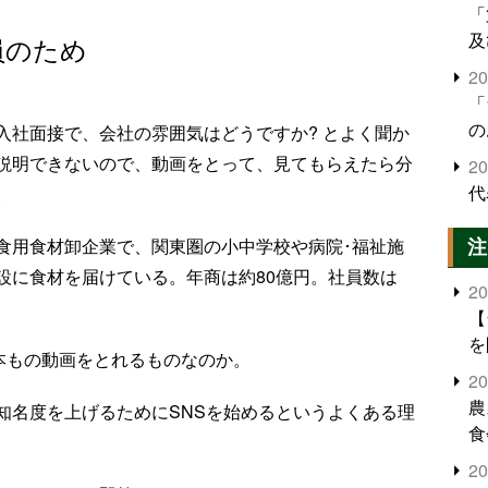
「
及
員のため
2
「
の
入社面接で、会社の雰囲気はどうですか? とよく聞か
説明できないので、動画をとって、見てもらえたら分
2
代
。
注
食用食材卸企業で、関東圏の小中学校や病院･福祉施
設に食材を届けている。年商は約80億円。社員数は
2
【
を
本もの動画をとれるものなのか。
2
農
知名度を上げるためにSNSを始めるというよくある理
食
界
2
米