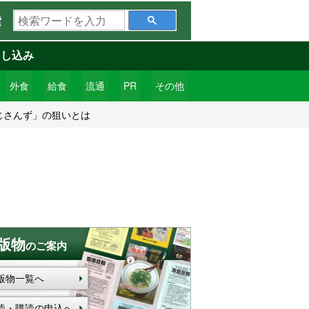
検
索
索
ワ
申し込み
ー
ド
外食
給食
流通
PR
その他
を
じさんず」の狙いとは
入
力
版物
のご案内
版物一覧へ
読・購読の申込へ