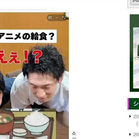
シ
2
〈
2