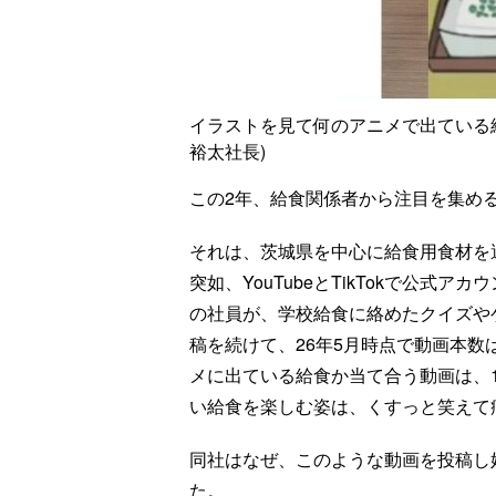
イラストを見て何のアニメで出ている給
裕太社長)
この2年、給食関係者から注目を集め
それは、茨城県を中心に給食用食材を運
突如、YouTubeとTikTokで公
の社員が、学校給食に絡めたクイズや
稿を続けて、26年5月時点で動画本数
メに出ている給食か当て合う動画は、1
い給食を楽しむ姿は、くすっと笑えて
同社はなぜ、このような動画を投稿し
た。