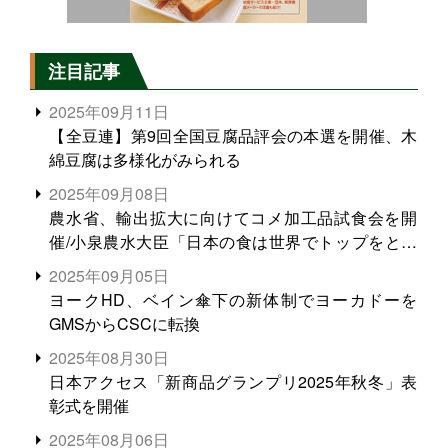
注目記事
2025年09月11日
【全豆連】第9回全国豆腐品評会の本選を開催、木
綿豆腐は多様化がみられる
2025年09月08日
農水省、輸出拡大に向けてコメ加工品試食会を開
催/小泉農水大臣「日本の食は世界でトップをとれ
る。米増産に向けて、米輸出需要の拡大を」
2025年09月05日
ヨークHD、ベイン傘下の新体制でヨーカドーを
GMSからCSCに転換
2025年08月30日
日本アクセス「新商品グランプリ2025年秋冬」表
彰式を開催
2025年08月06日