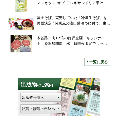
マスカット･オブ･アレキサンドリア果汁使
用の夏限定フレーバー
富士そば、完売していた「冷凍生そば」を
再販決定 / 関東風の濃口醤油つゆ付で、東京
以外でも富士そばの味が楽しめる
木曽路、肉1.5倍の好評企画「キソジナイ
ト」を追加開催 水・日曜夜限定でしゃぶ
しゃぶ・すきやきが増量
一覧に戻る
出版物
のご案内
出版物一覧へ
試読・購読の申込へ