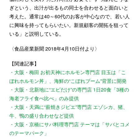
ぎという、出汁が出るもの同士を合わせると面白いと
考えた。通常は40～60代のお客が中心なので、若い人
に興味を持ってもらいたい。新規顧客の開拓を狙って
いる」と説明している。
〈食品産業新聞 2018年4月10日付より〉
【関連記事】
・大阪・梅田 お初天神にホルモン専門店 目玉は「こ
ぼれホルモン丼」、海鮮の“こぼれブーム”背景に開発
・大阪・北新地に“エビだけ”の専門店 1日20食「3種の
海老フライ食べ比べ」のみ提供
・大阪・天満に“薪焼きジビエ”専門店 エゾシカ、猪、
牛、鴨の盛り合わせなど提供
・大阪・京橋にサバ料理専門店 テーマは「サバとコメ
のテーマパーク」