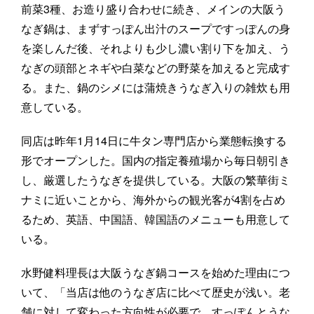
前菜3種、お造り盛り合わせに続き、メインの大阪う
なぎ鍋は、まずすっぽん出汁のスープですっぽんの身
を楽しんだ後、それよりも少し濃い割り下を加え、う
なぎの頭部とネギや白菜などの野菜を加えると完成す
る。また、鍋のシメには蒲焼きうなぎ入りの雑炊も用
意している。
同店は昨年1月14日に牛タン専門店から業態転換する
形でオープンした。国内の指定養殖場から毎日朝引き
し、厳選したうなぎを提供している。大阪の繁華街ミ
ナミに近いことから、海外からの観光客が4割を占め
るため、英語、中国語、韓国語のメニューも用意して
いる。
水野健料理長は大阪うなぎ鍋コースを始めた理由につ
いて、「当店は他のうなぎ店に比べて歴史が浅い。老
舗に対して変わった方向性が必要で、すっぽんとうな