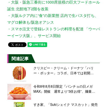
・大阪・阪急三番街に1000席規模の巨大フードホール
誕生 北館地下2階を改装
・大阪ルクア内に“食”の新業態 店内で生パスタ打ち、
マグロ解体も/阪急オアシス
・スマホ注文で登録レストランの料理を配達 「ウーバ
ーイーツ大阪」、サービス開始
関連記事
クリスピー・クリーム・ドーナツ「ハリ
ー・ポッター」コラボ、日本では初開
催 “組分け帽子ドーナツ”など限定6商品発
売
令和8年8月8日限定『パンチョの日メガ
MAX』開催 通常より“3倍お得”、麺量
888g「メガMAX盛り」も登場
すき家、「Sukiシェイク マスカット」発売